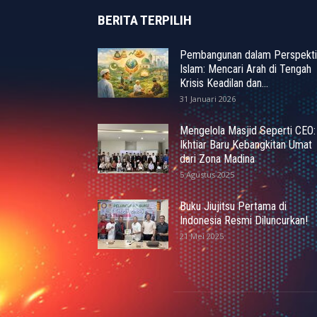
BERITA TERPILIH
Pembangunan dalam Perspekti
Islam: Mencari Arah di Tengah
Krisis Keadilan dan...
31 Januari 2026
Mengelola Masjid Seperti CEO:
Ikhtiar Baru Kebangkitan Umat
dari Zona Madina
5 Agustus 2025
Buku Jiujitsu Pertama di
Indonesia Resmi Diluncurkan!
21 Mei 2025