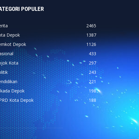
ATEGORI POPULER
rita
2465
ota Depok
1387
emkot Depok
1126
asional
433
ojok Kota
297
litik
243
ndidikan
221
ilkada Depok
198
PRD Kota Depok
188