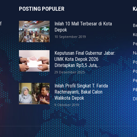
POSTING POPULER
K
f
Inilah 10 Mall Terbesar di Kota
Be
Depok
K
10 September 2019
P
N
Keputusan Final Gubernur Jabar:
UMK Kota Depok 2026
P
Ditetapkan Rp5,5 Juta,...
Po
29 Desember 2025
Pe
Inilah Profil Singkat T. Farida
P
Rachmayanti, Bakal Calon
Walikota Depok
D
9 Oktober 2019