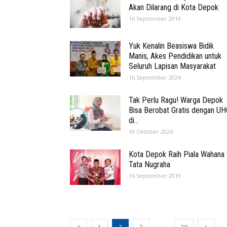
Akan Dilarang di Kota Depok
16 September 2019
Yuk Kenalin Beasiswa Bidik
Manis, Akes Pendidikan untuk
Seluruh Lapisan Masyarakat
16 September 2024
Tak Perlu Ragu! Warga Depok
Bisa Berobat Gratis dengan U
di...
19 Oktober 2024
Kota Depok Raih Piala Wahana
Tata Nugraha
16 September 2019
...