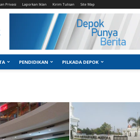
an Privasi
Laporkan Iklan
Kirim Tulisan
Site Map
TA
PENDIDIKAN
PILKADA DEPOK