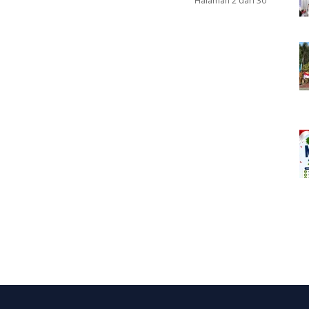
Halaman 2 dari 30