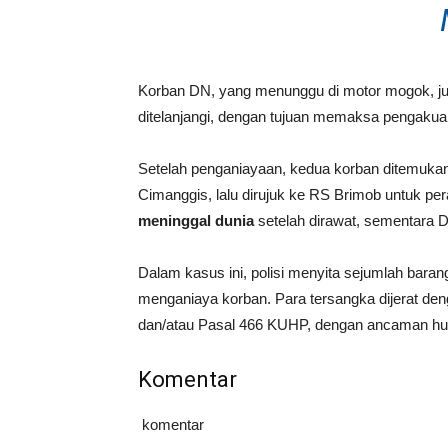
Korban DN, yang menunggu di motor mogok, jug
ditelanjangi, dengan tujuan memaksa pengakuan
Setelah penganiayaan, kedua korban ditemuka
Cimanggis, lalu dirujuk ke RS Brimob untuk p
meninggal dunia
setelah dirawat, sementara D
Dalam kasus ini, polisi menyita sejumlah bara
menganiaya korban. Para tersangka dijerat de
dan/atau Pasal 466 KUHP, dengan ancaman 
Komentar
komentar