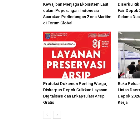
Kewajiban Menjaga Ekosistem Laut
Diserbu Rib
dalam Peperangan: Indonesia
Fair Depok 
Suarakan Perlindungan Zona Maritim
Selama Dua
di Forum Global
Proteksi Dokumen Penting Warga,
Buka Peluan
Diskarpus Depok Gulirkan Layanan
Lintas Daer
Digitalisasi dan Enkapsulasi Arsip
Depok 2026
Gratis
Kerja