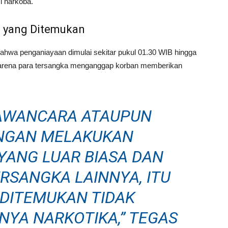
i narkoba.
a yang Ditemukan
wa penganiayaan dimulai sekitar pukul 01.30 WIB hingga
karena para tersangka menganggap korban memberikan
WAWANCARA ATAUPUN
ENGAN MELAKUKAN
YANG LUAR BIASA DAN
RSANGKA LAINNYA, ITU
 DITEMUKAN TIDAK
YA NARKOTIKA,” TEGAS