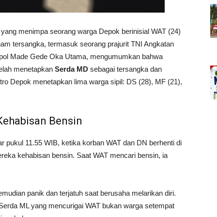
l yang menimpa seorang warga Depok berinisial WAT (
24
)
am tersangka, termasuk seorang prajurit TNI Angkatan
Kompol Made Gede Oka Utama, mengumumkan bahwa
 telah menetapkan
Serda MD
sebagai tersangka dan
ro Depok menetapkan lima warga sipil: DS (
28
), MF (
21
),
 Kehabisan Bensin
itar pukul 11.55 WIB, ketika korban WAT dan DN berhenti di
ka kehabisan bensin. Saat WAT mencari bensin, ia
dian panik dan terjatuh saat berusaha melarikan diri.
eh Serda ML yang mencurigai WAT bukan warga setempat