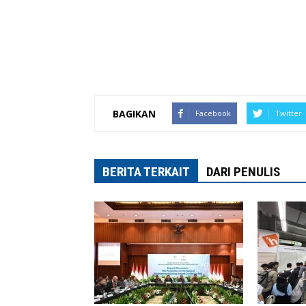
BAGIKAN
Facebook
Twitter
BERITA TERKAIT
DARI PENULIS