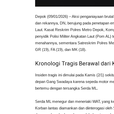
Depok (09/01/2026) – Aksi penganiayaan bruta
dan rekannya, DN, berujung pada penetapan en
Laut. Kasat Reskrim Polres Metro Depok, 
penyidik Polisi Militer Angkatan Laut (Pom AL)
menahannya, sementara Satreskrim Polres Met
GR (
19
), FA (
19
), dan MK (
18
).
Kronologi Tragis Berawal dari
Insiden tragis ini dimulai pada Kamis (2/1) sek
depan Gang Swadaya karena sepeda motor mere
bertemu dengan tersangka Serda ML.
Serda ML menegur dan meneriaki WAT, yang kemu
Korban lantas diamankan dan diinterogasi ol