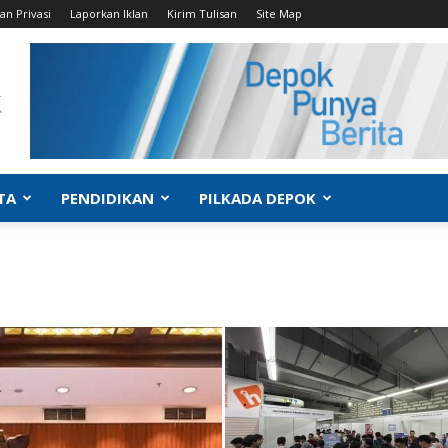
an Privasi
Laporkan Iklan
Kirim Tulisan
Site Map
TA
PENDIDIKAN
PILKADA DEPOK