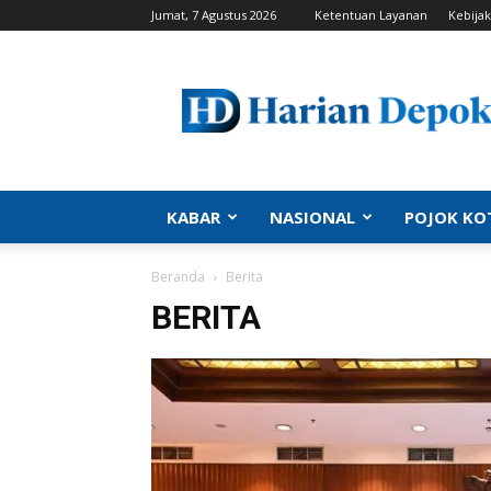
Jumat, 7 Agustus 2026
Ketentuan Layanan
Kebijak
Harian
Depok
|
Berita
Depok,
Kabar
Depok,
KABAR
NASIONAL
POJOK KO
Politik
Depok,
Beranda
Berita
Info
Depok,
BERITA
Portal
Depok