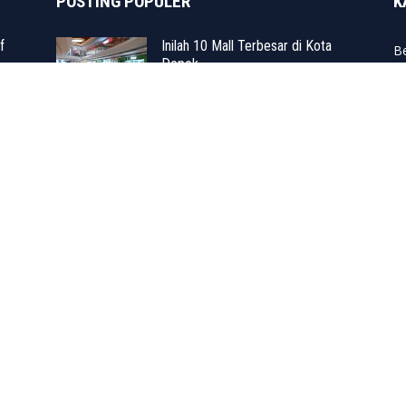
POSTING POPULER
K
f
Inilah 10 Mall Terbesar di Kota
Be
Depok
K
10 September 2019
P
N
Keputusan Final Gubernur Jabar:
UMK Kota Depok 2026
P
Ditetapkan Rp5,5 Juta,...
Po
29 Desember 2025
Pe
Inilah Profil Singkat T. Farida
P
Rachmayanti, Bakal Calon
Walikota Depok
D
9 Oktober 2019
IANDEPOK.ID
I