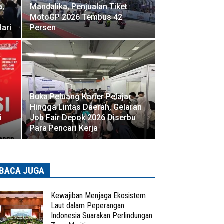
a,
Mandalika, Penjualan Tiket
MotoGP 2026 Tembus 42
ari
Persen
Buka Peluang Karier Pelajar
Hingga Lintas Daerah, Gelaran
i
Job Fair Depok 2026 Diserbu
s
Para Pencari Kerja
BACA JUGA
Kewajiban Menjaga Ekosistem
Laut dalam Peperangan:
Indonesia Suarakan Perlindungan