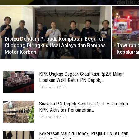
Dipicu Dendam Pribadi, Komplotan Begal di
Cilodong Diringkus Usai Aniaya dan Rampas
Tawuran 
Motor Korban
Kebakara
KPK Ungkap Dugaan Gratifikasi Rp2,5 Miliar
Libatkan Wakil Ketua PN Depok,...
13 Februari 2026
Suasana PN Depok Sepi Usai OTT Hakim oleh
KPK, Aktivitas Perkantoran...
12 Februari 2026
Kekerasan Maut di Depok: Prajurit TNI AL dan