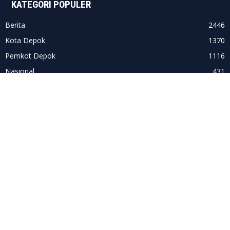
KATEGORI POPULER
Berita
2446
Kota Depok
1370
Pemkot Depok
1116
Nasional
431
Pojok Kota
297
Politik
243
Pendidikan
221
Pilkada Depok
198
DPRD Kota Depok
188