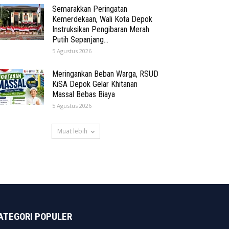
Semarakkan Peringatan
Kemerdekaan, Wali Kota Depok
Instruksikan Pengibaran Merah
Putih Sepanjang...
5 Agustus 2026
Meringankan Beban Warga, RSUD
KiSA Depok Gelar Khitanan
Massal Bebas Biaya
5 Agustus 2026
Muat lebih
ATEGORI POPULER