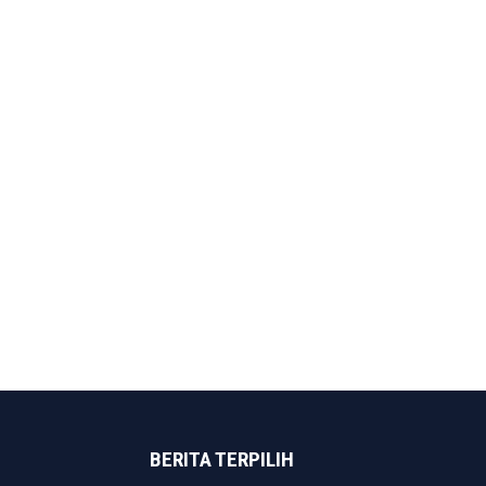
BERITA TERPILIH