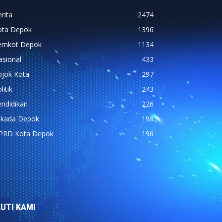
rita
2474
ota Depok
1396
emkot Depok
1134
asional
433
ojok Kota
297
litik
243
ndidikan
226
ilkada Depok
198
PRD Kota Depok
196
KUTI KAMI