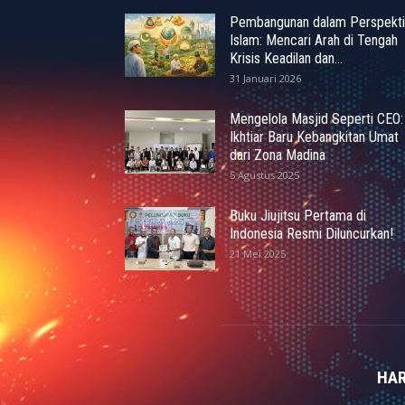
Pembangunan dalam Perspekti
Islam: Mencari Arah di Tengah
Krisis Keadilan dan...
31 Januari 2026
Mengelola Masjid Seperti CEO:
Ikhtiar Baru Kebangkitan Umat
dari Zona Madina
5 Agustus 2025
Buku Jiujitsu Pertama di
Indonesia Resmi Diluncurkan!
21 Mei 2025
HAR