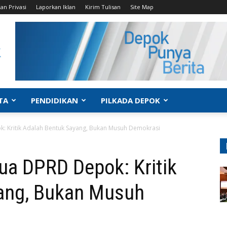
an Privasi
Laporkan Iklan
Kirim Tulisan
Site Map
TA
PENDIDIKAN
PILKADA DEPOK
: Kritik Adalah Bentuk Sayang, Bukan Musuh Demokrasi
ua DPRD Depok: Kritik
ang, Bukan Musuh