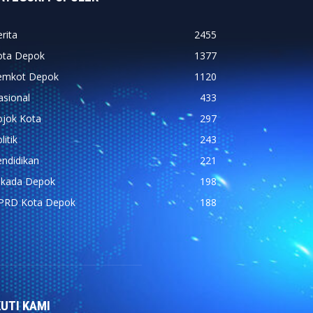
rita
2455
ota Depok
1377
emkot Depok
1120
asional
433
ojok Kota
297
litik
243
ndidikan
221
ilkada Depok
198
PRD Kota Depok
188
KUTI KAMI