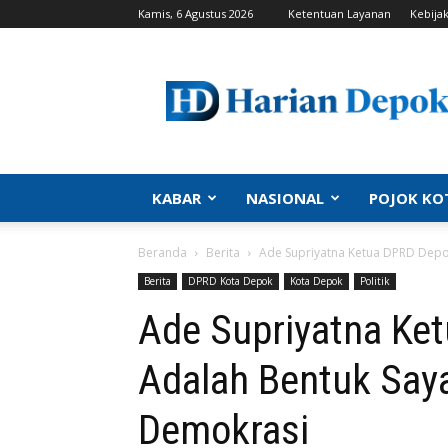
Kamis, 6 Agustus 2026
Ketentuan Layanan
Kebijak
Harian
Depok
|
Berita
Depok,
Kabar
Depok,
KABAR
NASIONAL
POJOK KO
Politik
Depok,
Beranda
Berita
Ade Supriyatna Ketua DPRD Depok
Info
Depok,
Berita
DPRD Kota Depok
Kota Depok
Politik
Portal
Ade Supriyatna Ket
Depok
Adalah Bentuk Say
Demokrasi