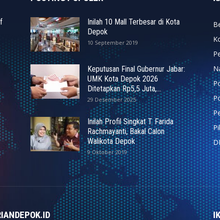
f
Inilah 10 Mall Terbesar di Kota
Be
Depok
K
10 September 2019
P
N
Keputusan Final Gubernur Jabar:
UMK Kota Depok 2026
P
Ditetapkan Rp5,5 Juta,...
Po
29 Desember 2025
Pe
Inilah Profil Singkat T. Farida
P
Rachmayanti, Bakal Calon
Walikota Depok
D
9 Oktober 2019
IANDEPOK.ID
I