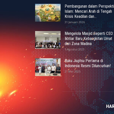
Pembangunan dalam Perspekti
Islam: Mencari Arah di Tengah
Krisis Keadilan dan...
31 Januari 2026
Mengelola Masjid Seperti CEO:
Ikhtiar Baru Kebangkitan Umat
dari Zona Madina
5 Agustus 2025
Buku Jiujitsu Pertama di
Indonesia Resmi Diluncurkan!
21 Mei 2025
HAR