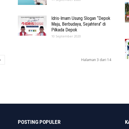
Idris-Imam Usung Slogan “Depok
Maju, Berbudaya, Sejahtera” di
Pilkada Depok
10 September 2020
Halaman 3 dari 14
POSTING POPULER
K