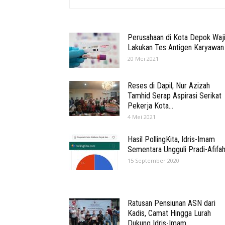
Perusahaan di Kota Depok Waj
Lakukan Tes Antigen Karyawan
20 Mei 2021
Reses di Dapil, Nur Azizah
Tamhid Serap Aspirasi Serikat
Pekerja Kota...
4 Mei 2021
Hasil PollingKita, Idris-Imam
Sementara Ungguli Pradi-Afifa
15 September 2020
Ratusan Pensiunan ASN dari
Kadis, Camat Hingga Lurah
Dukung Idris-Imam