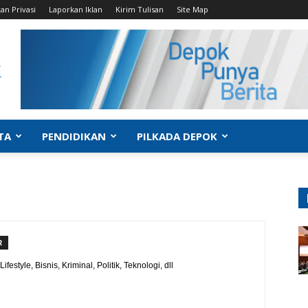
an Privasi
Laporkan Iklan
Kirim Tulisan
Site Map
TA
PENDIDIKAN
PILKADA DEPOK
R
festyle, Bisnis, Kriminal, Politik, Teknologi, dll