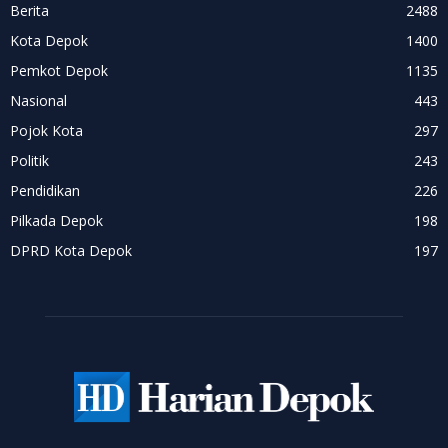
Berita
2488
Kota Depok
1400
Pemkot Depok
1135
Nasional
443
Pojok Kota
297
Politik
243
Pendidikan
226
Pilkada Depok
198
DPRD Kota Depok
197