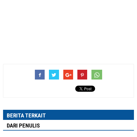
BERITA TERKAIT
DARI PENULIS