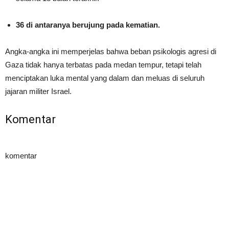
36 di antaranya berujung pada kematian.
Angka-angka ini memperjelas bahwa beban psikologis agresi di
Gaza tidak hanya terbatas pada medan tempur, tetapi telah
menciptakan luka mental yang dalam dan meluas di seluruh
jajaran militer Israel.
Komentar
komentar