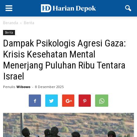
Beranda
Berita
Berita
Dampak Psikologis Agresi Gaza:
Krisis Kesehatan Mental
Menerjang Puluhan Ribu Tentara
Israel
Penulis
Wibowo
-
8 Desember 2025