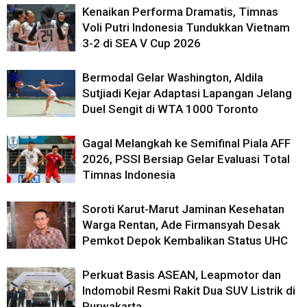
Kenaikan Performa Dramatis, Timnas
Voli Putri Indonesia Tundukkan Vietnam
3-2 di SEA V Cup 2026
Bermodal Gelar Washington, Aldila
Sutjiadi Kejar Adaptasi Lapangan Jelang
Duel Sengit di WTA 1000 Toronto
Gagal Melangkah ke Semifinal Piala AFF
2026, PSSI Bersiap Gelar Evaluasi Total
Timnas Indonesia
Soroti Karut-Marut Jaminan Kesehatan
Warga Rentan, Ade Firmansyah Desak
Pemkot Depok Kembalikan Status UHC
Perkuat Basis ASEAN, Leapmotor dan
Indomobil Resmi Rakit Dua SUV Listrik di
Purwakarta