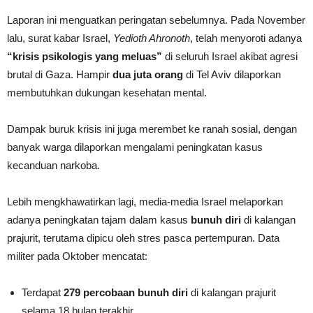
Laporan ini menguatkan peringatan sebelumnya. Pada November
lalu, surat kabar Israel,
Yedioth Ahronoth
, telah menyoroti adanya
“krisis psikologis yang meluas”
di seluruh Israel akibat agresi
brutal di Gaza. Hampir
dua juta orang
di Tel Aviv dilaporkan
membutuhkan dukungan kesehatan mental.
Dampak buruk krisis ini juga merembet ke ranah sosial, dengan
banyak warga dilaporkan mengalami peningkatan kasus
kecanduan narkoba.
Lebih mengkhawatirkan lagi, media-media Israel melaporkan
adanya peningkatan tajam dalam kasus
bunuh diri
di kalangan
prajurit, terutama dipicu oleh stres pasca pertempuran. Data
militer pada Oktober mencatat:
Terdapat
279 percobaan bunuh diri
di kalangan prajurit
selama 18 bulan terakhir.