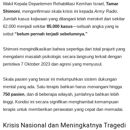
Wakil Kepala Departemen Rehabilitasi Kemhan Israel,
Tamar
Shimoni
, mengonfirmasi skala krisis ini kepada
Army Radio
.
Jumlah kasus kejiwaan yang ditangani telah meroket dari sekitar
62.000 menjadi sekitar
85.000 kasus
—sebuah angka yang ia
sebut
“belum pernah terjadi sebelumnya.”
Shimoni mengindikasikan bahwa sepertiga dari total prajurit yang
mengalami masalah psikologis secara langsung terkait dengan
peristiwa 7 Oktober 2023 dan agresi yang menyusul.
Skala pasien yang besar ini melumpuhkan sistem dukungan
mental yang ada. Satu terapis bahkan harus menangani hingga
750 pasien
, dan di beberapa wilayah, jumlahnya bahkan lebih
tinggi. Kondisi ini secara signifikan menghambat kemampuan
terapis untuk memberikan perawatan yang cepat dan memadai.
Krisis Nasional dan Meningkatnya Tragedi