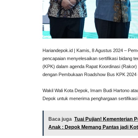
Hariandepok.id | Kamis, 8 Agustus 2024 – Pe
pencapaian menyelesaikan sertifikasi bidang t
(KPK) dalam agenda Rapat Koordinasi (Rakor) 
dengan Pembukaan Roadshow Bus KPK 2024 di 
Wakil Wali Kota Depok, Imam Budi Hartono ata
Depok untuk menerima penghargaan sertifikasi
Baca juga
Tuai Pujian! Kementerian
Anak : Depok Memang Pantas jadi Ko