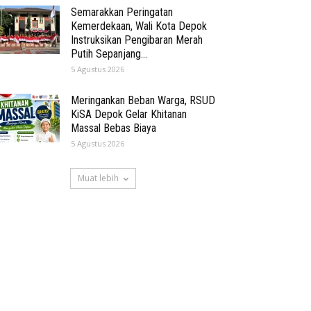
Semarakkan Peringatan
Kemerdekaan, Wali Kota Depok
Instruksikan Pengibaran Merah
Putih Sepanjang...
5 Agustus 2026
Meringankan Beban Warga, RSUD
KiSA Depok Gelar Khitanan
Massal Bebas Biaya
5 Agustus 2026
Muat lebih