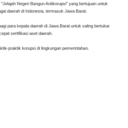
elajah Negeri Bangun Antikorupsi” yang bertujuan untuk
bagai daerah di Indonesia, termasuk Jawa Barat.
bagi para kepala daerah di Jawa Barat untuk saling bertukar
at sertifikasi aset daerah.
ik-praktik korupsi di lingkungan pemerintahan.