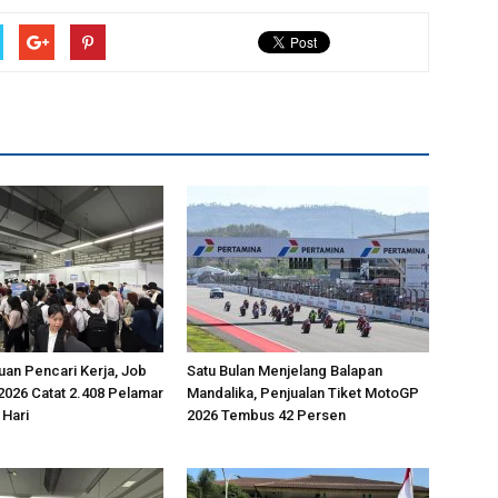
uan Pencari Kerja, Job
Satu Bulan Menjelang Balapan
2026 Catat 2.408 Pelamar
Mandalika, Penjualan Tiket MotoGP
 Hari
2026 Tembus 42 Persen