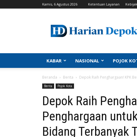
Kamis, 6 Agustus 2026
Ketentuan Layanan
Kebijak
Harian
Depok
|
Berita
Depok,
Kabar
Depok,
KABAR
NASIONAL
POJOK KO
Politik
Depok,
Beranda
Berita
Depok Raih Penghargaan! KPK Ber
Info
Depok,
Berita
Pojok Kota
Portal
Depok Raih Pengha
Depok
Penghargaan untuk 
Bidang Terbanyak 