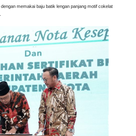
dengan memakai baju batik lengan panjang motif cokelat
.