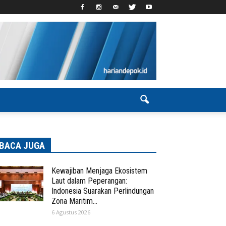
BACA JUGA
Kewajiban Menjaga Ekosistem
Laut dalam Peperangan:
Indonesia Suarakan Perlindungan
Zona Maritim...
6 Agustus 2026