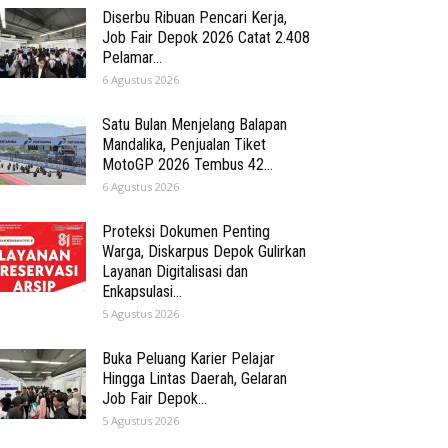
Diserbu Ribuan Pencari Kerja,
Job Fair Depok 2026 Catat 2.408
Pelamar...
6 Agustus 2026
Satu Bulan Menjelang Balapan
Mandalika, Penjualan Tiket
MotoGP 2026 Tembus 42...
6 Agustus 2026
Proteksi Dokumen Penting
Warga, Diskarpus Depok Gulirkan
Layanan Digitalisasi dan
Enkapsulasi...
5 Agustus 2026
Buka Peluang Karier Pelajar
Hingga Lintas Daerah, Gelaran
Job Fair Depok...
5 Agustus 2026