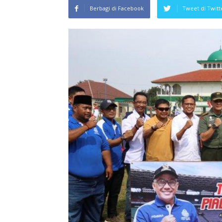
Berbagi di Facebook
Tweet di Twitt