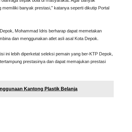
lahraga sepak bola di masyarakat. Agar banyak
memiliki banyak prestasi,” katanya seperti dikutip Portal
ta Depok, Mohammad Idris berharap dapat memetakan
embina dan menggunakan atlet asli asal Kota Depok.
i ini lebih diperketat seleksi pemain yang ber-KTP Depok,
tertampung prestasinya dan dapat memajukan prestasi
nggunaan Kantong Plastik Belanja