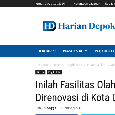
Jumat, 7 Agustus 2026
Ketentuan Layanan
Kebijak
Harian
Depok
|
Berita
Depok,
Kabar
Depok,
KABAR
NASIONAL
POJOK KO
Politik
Depok,
Beranda
Berita
Pojok Kota
Inilah Fasilitas O
Info
Depok,
Berita
Pojok Kota
Portal
Inilah Fasilitas Ol
Depok
Direnovasi di Kota
Penulis
Angga
-
2 Februari 2019