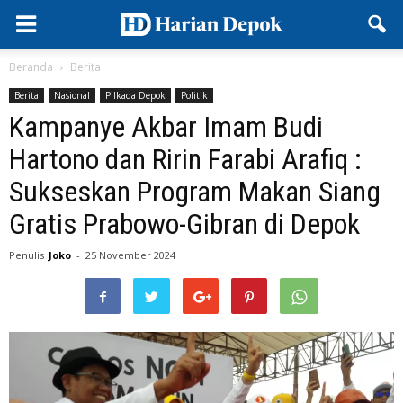
Beranda
Berita
Berita
Nasional
Pilkada Depok
Politik
Kampanye Akbar Imam Budi
Hartono dan Ririn Farabi Arafiq :
Sukseskan Program Makan Siang
Gratis Prabowo-Gibran di Depok
Penulis
Joko
-
25 November 2024