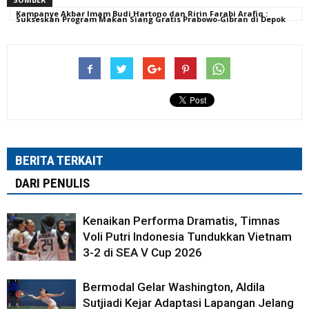
Kampanye Akbar Imam Budi Hartono dan Ririn Farabi Arafiq :
Sukseskan Program Makan Siang Gratis Prabowo-Gibran di Depok
BERITA TERKAIT
DARI PENULIS
Kenaikan Performa Dramatis, Timnas
Voli Putri Indonesia Tundukkan Vietnam
3-2 di SEA V Cup 2026
Bermodal Gelar Washington, Aldila
Sutjiadi Kejar Adaptasi Lapangan Jelang