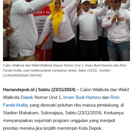
Calon Walikota dan Wakil Walikota Depok Nomor Urut 1, Imam Budi Hartono dan Ririn
Farabi Arafiq, saat melaksanakan kampanye akbar, Sabtu (23/11). Sumber:
(JUNIOR/RADAR DEPOK)
Hariandepok.id | Sabtu (23/11/2024) –
Calon Walikota dan Wakil
Walikota
Depok
Nomor Urut 1,
Imam Budi Hartono
dan
Ririn
Farabi Arafiq
, yang disesaki puluhan ribu massa pendukung, di
Stadion Mahakam, Sukmajaya, Sabtu (23/11/2024). Keduanya
menyampaikan sejumlah program unggulan yang menjadi
prioritas mereka jika terpilih memimpin Kota Depok.