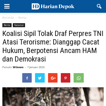
Beranda
Berita
Berita
Nasional
Koalisi Sipil Tolak Draf Perpres TNI
Atasi Terorisme: Dianggap Cacat
Hukum, Berpotensi Ancam HAM
dan Demokrasi
Penulis
Wibowo
-
7 Januari 2026