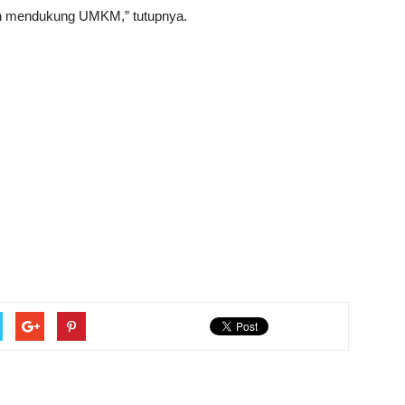
lah mendukung UMKM,” tutupnya.