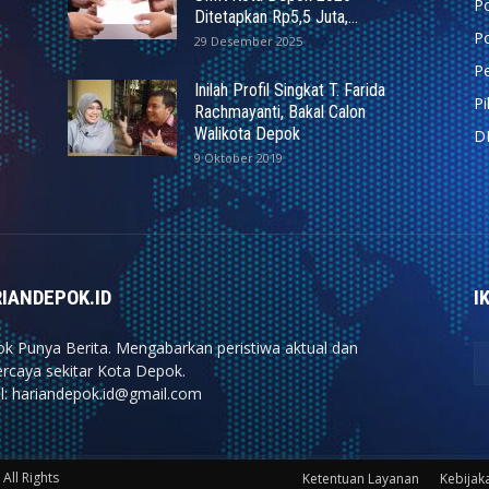
P
Ditetapkan Rp5,5 Juta,...
Po
29 Desember 2025
Pe
Inilah Profil Singkat T. Farida
P
Rachmayanti, Bakal Calon
Walikota Depok
D
9 Oktober 2019
IANDEPOK.ID
I
k Punya Berita. Mengabarkan peristiwa aktual dan
ercaya sekitar Kota Depok.
l: hariandepok.id@gmail.com
All Rights
Ketentuan Layanan
Kebijaka