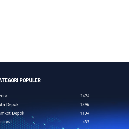
ATEGORI POPULER
rita
2474
ota Depok
1396
emkot Depok
1134
asional
433