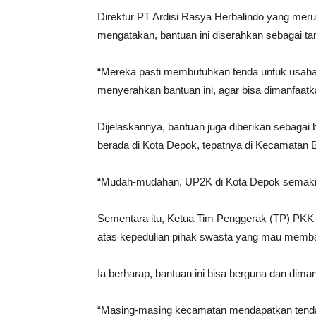
Direktur PT Ardisi Rasya Herbalindo yang merup
mengatakan, bantuan ini diserahkan sebagai t
“Mereka pasti membutuhkan tenda untuk usaha a
menyerahkan bantuan ini, agar bisa dimanfaatka
Dijelaskannya, bantuan juga diberikan sebagai 
berada di Kota Depok, tepatnya di Kecamatan B
“Mudah-mudahan, UP2K di Kota Depok semakin 
Sementara itu, Ketua Tim Penggerak (TP) PKK 
atas kepedulian pihak swasta yang mau memb
Ia berharap, bantuan ini bisa berguna dan dima
“Masing-masing kecamatan mendapatkan tenda s