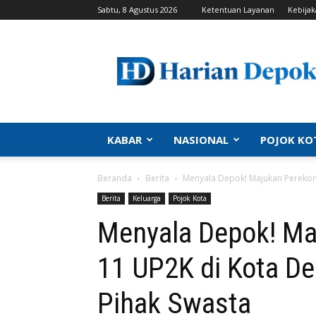
Sabtu, 8 Agustus 2026
Ketentuan Layanan
Kebijak
Harian
Depok
|
Berita
Depok,
Kabar
Depok,
KABAR
NASIONAL
POJOK KO
Politik
Depok,
Beranda
Berita
Menyala Depok! Majukan Perekono
Info
Depok,
Berita
Keluarga
Pojok Kota
Portal
Menyala Depok! Ma
Depok
11 UP2K di Kota De
Pihak Swasta