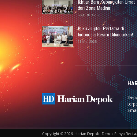
Ikhtiar Baru Kebangkitan Umat
dari Zona Madina
5 Agustus 2025
Buku Jiujitsu Pertama di
Indonesia Resmi Diluncurkan!
21 Mei 2025
HAR
Depo
terp
Emai
Copyright © 2026. Harian Depok - Depok Punya Berita. 