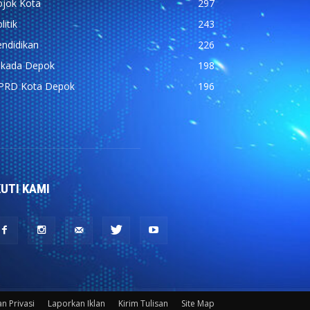
ojok Kota
297
litik
243
ndidikan
226
ilkada Depok
198
PRD Kota Depok
196
KUTI KAMI
n Privasi
Laporkan Iklan
Kirim Tulisan
Site Map