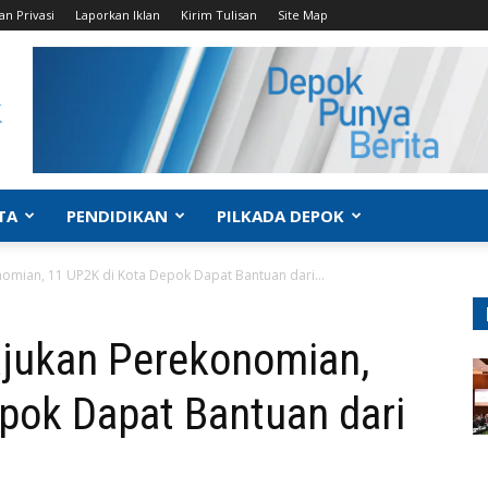
an Privasi
Laporkan Iklan
Kirim Tulisan
Site Map
TA
PENDIDIKAN
PILKADA DEPOK
mian, 11 UP2K di Kota Depok Dapat Bantuan dari...
jukan Perekonomian,
pok Dapat Bantuan dari