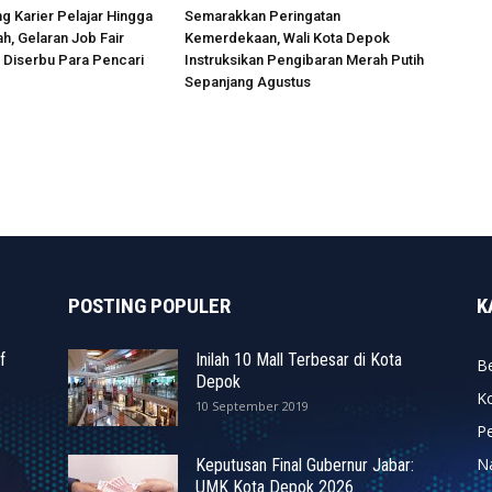
g Karier Pelajar Hingga
Semarakkan Peringatan
ah, Gelaran Job Fair
Kemerdekaan, Wali Kota Depok
 Diserbu Para Pencari
Instruksikan Pengibaran Merah Putih
Sepanjang Agustus
POSTING POPULER
K
f
Inilah 10 Mall Terbesar di Kota
Be
Depok
K
10 September 2019
P
N
Keputusan Final Gubernur Jabar:
UMK Kota Depok 2026