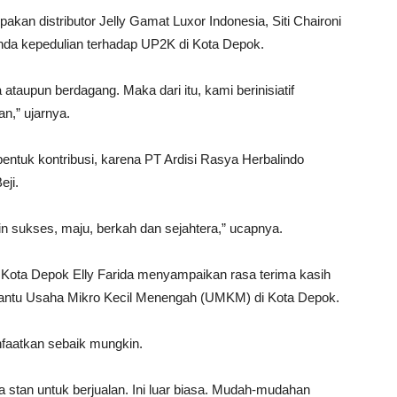
akan distributor Jelly Gamat Luxor Indonesia, Siti Chaironi
anda kepedulian terhadap UP2K di Kota Depok.
taupun berdagang. Maka dari itu, kami berinisiatif
n,” ujarnya.
bentuk kontribusi, karena PT Ardisi Rasya Herbalindo
eji.
sukses, maju, berkah dan sejahtera,” ucapnya.
Kota Depok Elly Farida menyampaikan rasa terima kasih
antu Usaha Mikro Kecil Menengah (UMKM) di Kota Depok.
nfaatkan sebaik mungkin.
tan untuk berjualan. Ini luar biasa. Mudah-mudahan