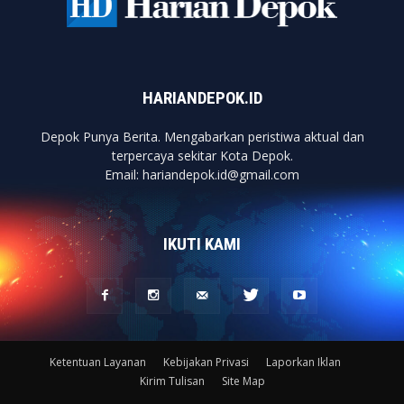
HARIANDEPOK.ID
Depok Punya Berita. Mengabarkan peristiwa aktual dan
terpercaya sekitar Kota Depok.
Email: hariandepok.id@gmail.com
IKUTI KAMI
Ketentuan Layanan
Kebijakan Privasi
Laporkan Iklan
Kirim Tulisan
Site Map