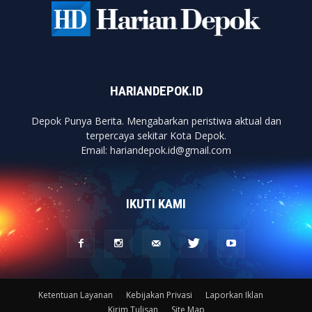
HARIANDEPOK.ID
Depok Punya Berita. Mengabarkan peristiwa aktual dan
terpercaya sekitar Kota Depok.
Email: hariandepok.id@gmail.com
IKUTI KAMI
Ketentuan Layanan
Kebijakan Privasi
Laporkan Iklan
Kirim Tulisan
Site Map