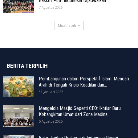
Basket Putri Indonesia Dijadwalkan...
7 Agustus 2026
Muat lebih
BERITA TERPILIH
Pembangunan dalam Perspektif Islam: Mencari
Arah di Tengah Krisis Keadilan dan...
31 Januari 2026
Mengelola Masjid Seperti CEO: Ikhtiar Baru
Kebangkitan Umat dari Zona Madina
5 Agustus 2025
Buku Jiujitsu Pertama di Indonesia Resmi