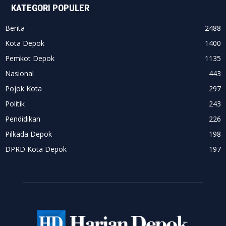
KATEGORI POPULER
Berita
2488
Kota Depok
1400
Pemkot Depok
1135
Nasional
443
Pojok Kota
297
Politik
243
Pendidikan
226
Pilkada Depok
198
DPRD Kota Depok
197