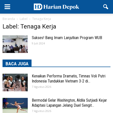
Beranda
Label
Tenaga Kerja
Label: Tenaga Kerja
Sukses! Bang Imam Lanjutkan Program WUB
9 Juli 2024
BACA JUGA
Kenaikan Performa Dramatis, Timnas Voli Putri
Indonesia Tundukkan Vietnam 3-2 di...
7 Agustus 2026
Bermodal Gelar Washington, Aldila Sutjiadi Kejar
Adaptasi Lapangan Jelang Duel Sengit...
7 Agustus 2026