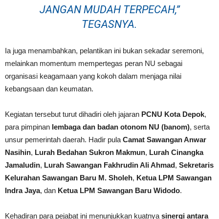
JANGAN MUDAH TERPECAH,”
TEGASNYA.
Ia juga menambahkan, pelantikan ini bukan sekadar seremoni,
melainkan momentum mempertegas peran NU sebagai
organisasi keagamaan yang kokoh dalam menjaga nilai
kebangsaan dan keumatan.
Kegiatan tersebut turut dihadiri oleh jajaran
PCNU Kota Depok
,
para pimpinan
lembaga dan badan otonom NU (banom)
, serta
unsur pemerintah daerah. Hadir pula
Camat Sawangan Anwar
Nasihin
,
Lurah Bedahan Sukron Makmun
,
Lurah Cinangka
Jamaludin
,
Lurah Sawangan Fakhrudin Ali Ahmad
,
Sekretaris
Kelurahan Sawangan Baru M. Sholeh
,
Ketua LPM Sawangan
Indra Jaya
, dan
Ketua LPM Sawangan Baru Widodo
.
Kehadiran para pejabat ini menunjukkan kuatnya
sinergi antara