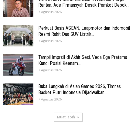
Rentan, Ade Firmansyah Desak Pemkot Depok...
7 Agustus 2026
Perkuat Basis ASEAN, Leapmotor dan Indomobil
Resmi Rakit Dua SUV Listrik...
7 Agustus 2026
Tampil Imprsif di Akhir Sesi, Veda Ega Pratama
Kunci Posisi Keenam...
7 Agustus 2026
Buka Langkah di Asian Games 2026, Timnas
Basket Putri Indonesia Dijadwalkan...
7 Agustus 2026
Muat lebih