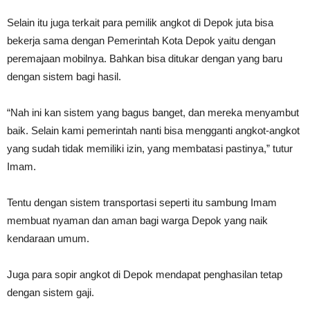
Selain itu juga terkait para pemilik angkot di Depok juta bisa
bekerja sama dengan Pemerintah Kota Depok yaitu dengan
peremajaan mobilnya. Bahkan bisa ditukar dengan yang baru
dengan sistem bagi hasil.
“Nah ini kan sistem yang bagus banget, dan mereka menyambut
baik. Selain kami pemerintah nanti bisa mengganti angkot-angkot
yang sudah tidak memiliki izin, yang membatasi pastinya,” tutur
Imam.
Tentu dengan sistem transportasi seperti itu sambung Imam
membuat nyaman dan aman bagi warga Depok yang naik
kendaraan umum.
Juga para sopir angkot di Depok mendapat penghasilan tetap
dengan sistem gaji.