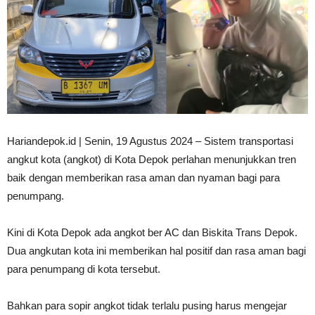
Hariandepok.id | Senin, 19 Agustus 2024 – Sistem transportasi
angkut kota (angkot) di Kota Depok perlahan menunjukkan tren
baik dengan memberikan rasa aman dan nyaman bagi para
penumpang.
Kini di Kota Depok ada angkot ber AC dan Biskita Trans Depok.
Dua angkutan kota ini memberikan hal positif dan rasa aman bagi
para penumpang di kota tersebut.
Bahkan para sopir angkot tidak terlalu pusing harus mengejar