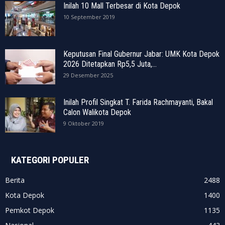
Inilah 10 Mall Terbesar di Kota Depok
10 September 2019
Keputusan Final Gubernur Jabar: UMK Kota Depok
2026 Ditetapkan Rp5,5 Juta,...
29 Desember 2025
Inilah Profil Singkat T. Farida Rachmayanti, Bakal
Calon Walikota Depok
9 Oktober 2019
KATEGORI POPULER
Berita
2488
Kota Depok
1400
Pemkot Depok
1135