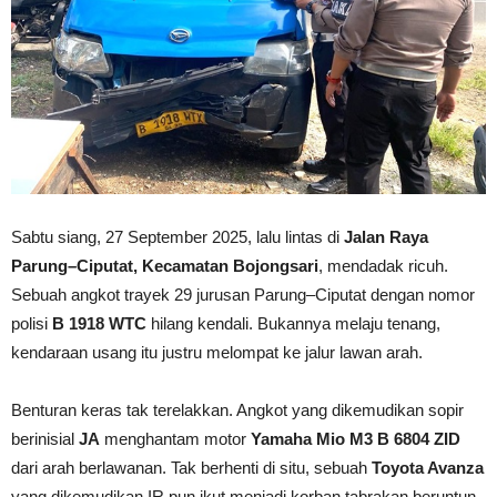
Sabtu siang, 27 September 2025, lalu lintas di
Jalan Raya
Parung–Ciputat, Kecamatan Bojongsari
, mendadak ricuh.
Sebuah angkot trayek 29 jurusan Parung–Ciputat dengan nomor
polisi
B 1918 WTC
hilang kendali. Bukannya melaju tenang,
kendaraan usang itu justru melompat ke jalur lawan arah.
Benturan keras tak terelakkan. Angkot yang dikemudikan sopir
berinisial
JA
menghantam motor
Yamaha Mio M3 B 6804 ZID
dari arah berlawanan. Tak berhenti di situ, sebuah
Toyota Avanza
yang dikemudikan IR pun ikut menjadi korban tabrakan beruntun