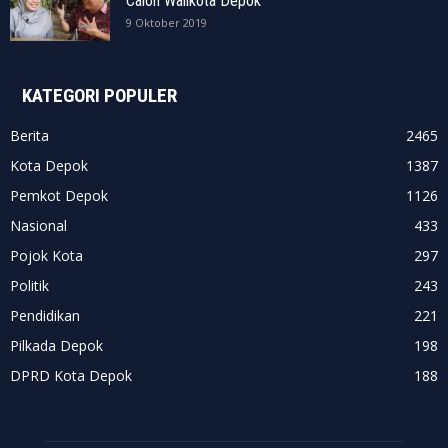
Calon Walikota Depok
9 Oktober 2019
KATEGORI POPULER
Berita
2465
Kota Depok
1387
Pemkot Depok
1126
Nasional
433
Pojok Kota
297
Politik
243
Pendidikan
221
Pilkada Depok
198
DPRD Kota Depok
188