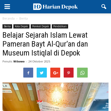
Beranda
Berita
Berita
Kota Depok
Pemkot Depok
Pendidikan
Belajar Sejarah Islam Lewat
Pameran Bayt Al-Qur’an dan
Museum Istiqlal di Depok
Penulis
Wibowo
-
24 Oktober 2025