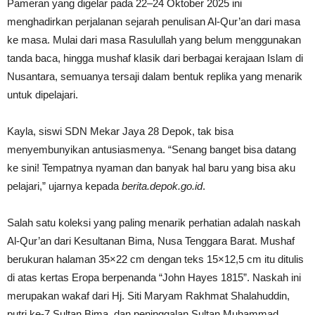
Pameran yang digelar pada 22–24 Oktober 2025 ini
menghadirkan perjalanan sejarah penulisan Al-Qur’an dari masa
ke masa. Mulai dari masa Rasulullah yang belum menggunakan
tanda baca, hingga mushaf klasik dari berbagai kerajaan Islam di
Nusantara, semuanya tersaji dalam bentuk replika yang menarik
untuk dipelajari.
Kayla, siswi SDN Mekar Jaya 28 Depok, tak bisa
menyembunyikan antusiasmenya. “Senang banget bisa datang
ke sini! Tempatnya nyaman dan banyak hal baru yang bisa aku
pelajari,” ujarnya kepada
berita.depok.go.id
.
Salah satu koleksi yang paling menarik perhatian adalah naskah
Al-Qur’an dari Kesultanan Bima, Nusa Tenggara Barat. Mushaf
berukuran halaman 35×22 cm dengan teks 15×12,5 cm itu ditulis
di atas kertas Eropa berpenanda “John Hayes 1815”. Naskah ini
merupakan wakaf dari Hj. Siti Maryam Rakhmat Shalahuddin,
putri ke-7 Sultan Bima, dan peninggalan Sultan Muhammad