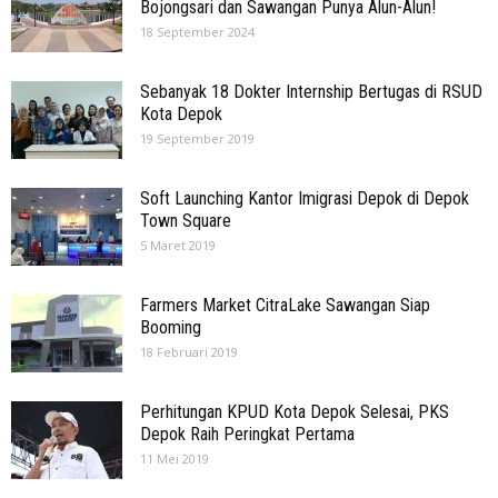
Bojongsari dan Sawangan Punya Alun-Alun!
18 September 2024
Sebanyak 18 Dokter Internship Bertugas di RSUD
Kota Depok
19 September 2019
Soft Launching Kantor Imigrasi Depok di Depok
Town Square
5 Maret 2019
Farmers Market CitraLake Sawangan Siap
Booming
18 Februari 2019
Perhitungan KPUD Kota Depok Selesai, PKS
Depok Raih Peringkat Pertama
11 Mei 2019