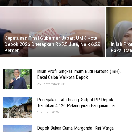
Keputusan Final Gubernur Jabar: UMK Kota
Depok 2026 Ditetapkan Rp5,5 Juta, Naik 6,29
Inilah Pro
Persen
Bakal Cal
Inilah Profil Singkat Imam Budi Hartono (IBH),
Bakal Calon Walikota Depok
25 September 2019
Penegakan Tata Ruang: Satpol PP Depok
Tertibkan 4.126 Pelanggaran Bangunan Liar...
1 Januari 2026
Depok Bukan Cuma Margonda! Kini Warga