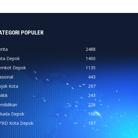
ATEGORI POPULER
rita
2488
ota Depok
1400
emkot Depok
1135
asional
443
ojok Kota
297
litik
243
ndidikan
226
ilkada Depok
198
PRD Kota Depok
197