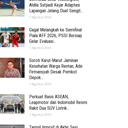
Aldila Sutjiadi Kejar Adaptasi
Lapangan Jelang Duel Sengit...
7 Agustus 2026
Gagal Melangkah ke Semifinal
Piala AFF 2026, PSSI Bersiap
Gelar Evaluasi...
7 Agustus 2026
Soroti Karut-Marut Jaminan
Kesehatan Warga Rentan, Ade
Firmansyah Desak Pemkot
Depok...
7 Agustus 2026
Perkuat Basis ASEAN,
Leapmotor dan Indomobil Resmi
Rakit Dua SUV Listrik...
7 Agustus 2026
Tampil Imprsif di Akhir Sesi,