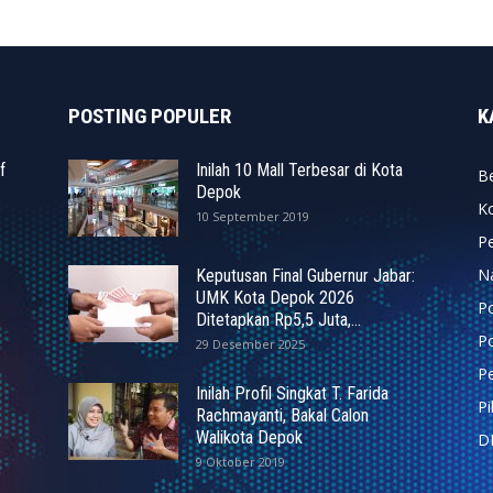
POSTING POPULER
K
f
Inilah 10 Mall Terbesar di Kota
Be
Depok
K
10 September 2019
P
N
Keputusan Final Gubernur Jabar:
UMK Kota Depok 2026
P
Ditetapkan Rp5,5 Juta,...
Po
29 Desember 2025
Pe
Inilah Profil Singkat T. Farida
P
Rachmayanti, Bakal Calon
Walikota Depok
D
9 Oktober 2019