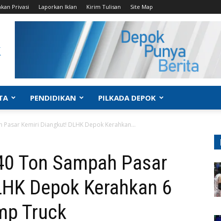
akan Privasi
Laporkan Iklan
Kirim Tulisan
Site Map
TA
PENDIDIKAN
PILKADA DEPOK
 Pasar Kemiri Diangkut! DLHK Depok Kerahkan...
240 Ton Sampah Pasar
DLHK Depok Kerahkan 6
mp Truck