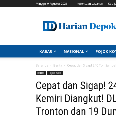
Minggu, 9 Agustus 2026
Ketentuan Layanan
Kebij
Harian
Depok
|
Berita
Depok,
Kabar
Depok,
KABAR
NASIONAL
POJOK KO
Politik
Depok,
Beranda
Berita
Cepat dan Sigap! 240 Ton Sampah
Info
Depok,
Berita
Pojok Kota
Portal
Cepat dan Sigap! 
Depok
Kemiri Diangkut! 
Tronton dan 19 Du