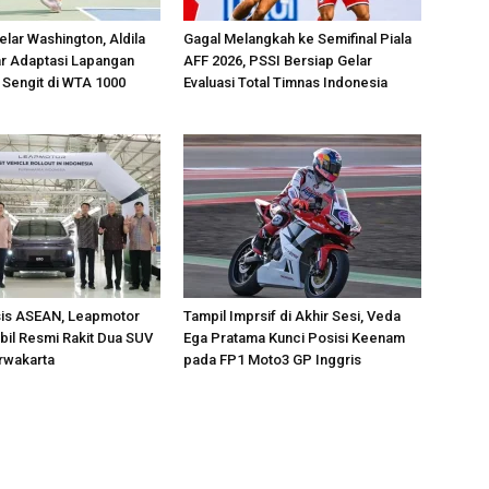
lar Washington, Aldila
Gagal Melangkah ke Semifinal Piala
jar Adaptasi Lapangan
AFF 2026, PSSI Bersiap Gelar
 Sengit di WTA 1000
Evaluasi Total Timnas Indonesia
sis ASEAN, Leapmotor
Tampil Imprsif di Akhir Sesi, Veda
il Resmi Rakit Dua SUV
Ega Pratama Kunci Posisi Keenam
urwakarta
pada FP1 Moto3 GP Inggris