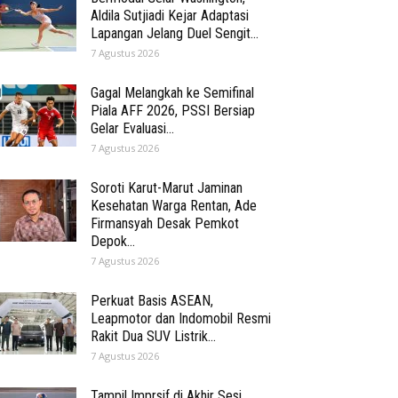
Aldila Sutjiadi Kejar Adaptasi
Lapangan Jelang Duel Sengit...
7 Agustus 2026
Gagal Melangkah ke Semifinal
Piala AFF 2026, PSSI Bersiap
Gelar Evaluasi...
7 Agustus 2026
Soroti Karut-Marut Jaminan
Kesehatan Warga Rentan, Ade
Firmansyah Desak Pemkot
Depok...
7 Agustus 2026
Perkuat Basis ASEAN,
Leapmotor dan Indomobil Resmi
Rakit Dua SUV Listrik...
7 Agustus 2026
Tampil Imprsif di Akhir Sesi,