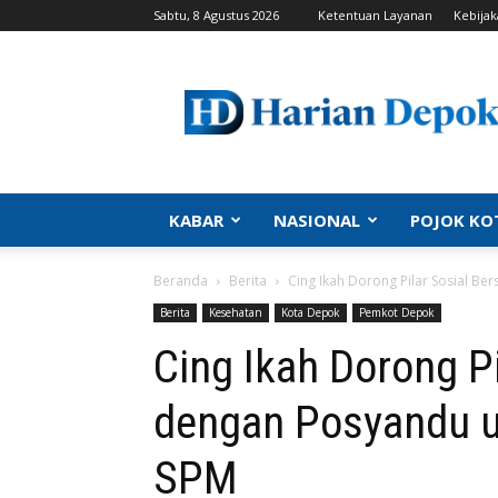
Sabtu, 8 Agustus 2026
Ketentuan Layanan
Kebijak
Harian
Depok
|
Berita
Depok,
Kabar
Depok,
KABAR
NASIONAL
POJOK KO
Politik
Depok,
Beranda
Berita
Cing Ikah Dorong Pilar Sosial B
Info
Depok,
Berita
Kesehatan
Kota Depok
Pemkot Depok
Portal
Cing Ikah Dorong Pi
Depok
dengan Posyandu 
SPM