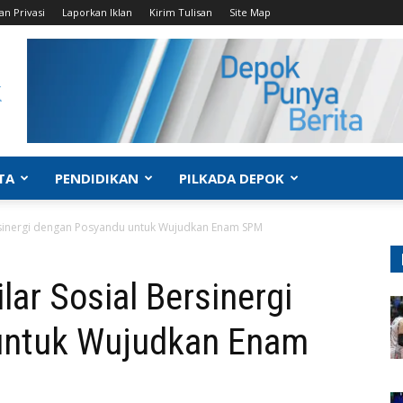
an Privasi
Laporkan Iklan
Kirim Tulisan
Site Map
TA
PENDIDIKAN
PILKADA DEPOK
ersinergi dengan Posyandu untuk Wujudkan Enam SPM
lar Sosial Bersinergi
untuk Wujudkan Enam