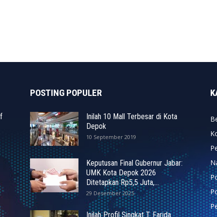
POSTING POPULER
K
f
Inilah 10 Mall Terbesar di Kota
Be
Depok
K
10 September 2019
P
N
Keputusan Final Gubernur Jabar:
UMK Kota Depok 2026
P
Ditetapkan Rp5,5 Juta,...
Po
29 Desember 2025
Pe
Inilah Profil Singkat T. Farida