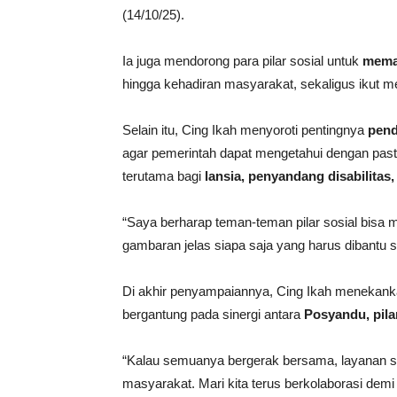
(14/10/25).
Ia juga mendorong para pilar sosial untuk
meman
hingga kehadiran masyarakat, sekaligus iku
Selain itu, Cing Ikah menyoroti pentingnya
pend
agar pemerintah dapat mengetahui dengan pas
terutama bagi
lansia, penyandang disabilitas
“Saya berharap teman-teman pilar sosial bisa
gambaran jelas siapa saja yang harus dibantu 
Di akhir penyampaiannya, Cing Ikah menekanka
bergantung pada sinergi antara
Posyandu, pilar
“Kalau semuanya bergerak bersama, layanan sos
masyarakat. Mari kita terus berkolaborasi dem