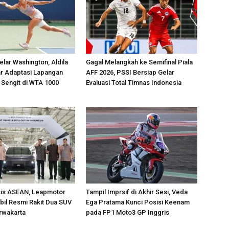
lar Washington, Aldila
Gagal Melangkah ke Semifinal Piala
jar Adaptasi Lapangan
AFF 2026, PSSI Bersiap Gelar
 Sengit di WTA 1000
Evaluasi Total Timnas Indonesia
sis ASEAN, Leapmotor
Tampil Imprsif di Akhir Sesi, Veda
il Resmi Rakit Dua SUV
Ega Pratama Kunci Posisi Keenam
urwakarta
pada FP1 Moto3 GP Inggris