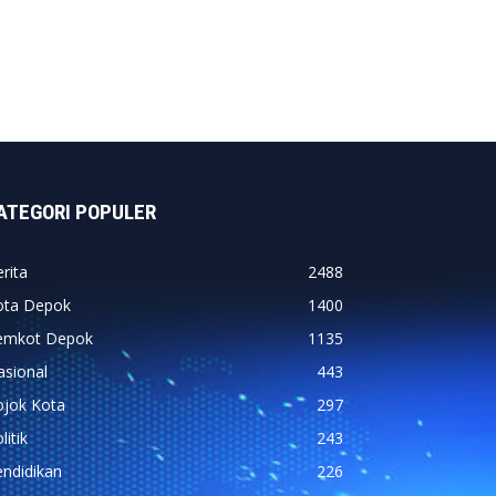
ATEGORI POPULER
rita
2488
ota Depok
1400
emkot Depok
1135
asional
443
ojok Kota
297
litik
243
ndidikan
226