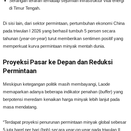
Serangan terarah terhadap sejumlah infrastruktur vital energi
di Timur Tengah.
Di sisi lain, dari sektor permintaan, pertumbuhan ekonomi China
pada triwulan I 2026 yang berhasil tumbuh 5 persen secara
tahunan (
year-on-year
) turut memberikan sentimen positif yang
memperkuat kurva permintaan minyak mentah dunia.
Proyeksi Pasar ke Depan dan Reduksi
Permintaan
Meskipun ketegangan politik masih membayangi, Laode
memaparkan adanya beberapa indikator penahan (
buffer
) yang
berpotensi meredam kenaikan harga minyak lebih lanjut pada
masa mendatang.
“Terdapat proyeksi penurunan permintaan minyak global sebesar
5 juta barel per hari (bph) secara
year-on-year
pada triwulan II