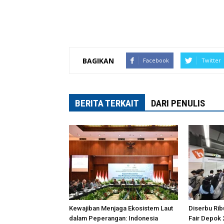
BAGIKAN
Facebook
Twitter
BERITA TERKAIT
DARI PENULIS
Kewajiban Menjaga Ekosistem Laut
Diserbu Rib
dalam Peperangan: Indonesia
Fair Depok 