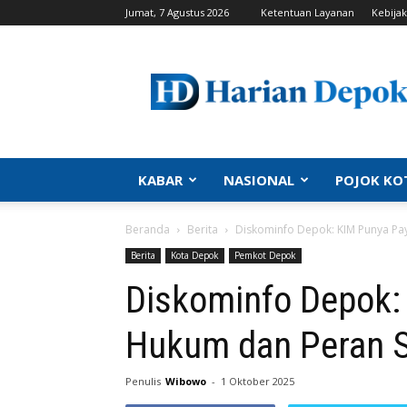
Jumat, 7 Agustus 2026
Ketentuan Layanan
Kebijak
Harian
Depok
|
Berita
Depok,
Kabar
Depok,
KABAR
NASIONAL
POJOK KO
Politik
Depok,
Beranda
Berita
Diskominfo Depok: KIM Punya Pay
Info
Depok,
Berita
Kota Depok
Pemkot Depok
Portal
Diskominfo Depok:
Depok
Hukum dan Peran Str
Penulis
Wibowo
-
1 Oktober 2025