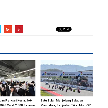
uan Pencari Kerja, Job
Satu Bulan Menjelang Balapan
2026 Catat 2.408 Pelamar
Mandalika, Penjualan Tiket MotoGP