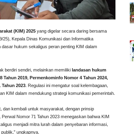
arakat (KIM) 2025
yang digelar secara daring bersama
9/25), Kepala Dinas Komunikasi dan Informatika
 dasar hukum sekaligus peran penting KIM dalam
berdiri sendiri, melainkan memiliki
landasan hukum
 Tahun 2019, Permenkominfo Nomor 4 Tahun 2024,
1 Tahun 2023
. Regulasi ini mengatur soal kelembagaan,
peran KIM dalam mendukung strategi komunikasi pemerintah.
t, dan kembali untuk masyarakat, dengan prinsip
pok, Perwal Nomor 71 Tahun 2023 menegaskan bahwa KIM
kaligus menjadi mitra lurah dalam penyebaran informasi,
i publik,” ungkapnya.