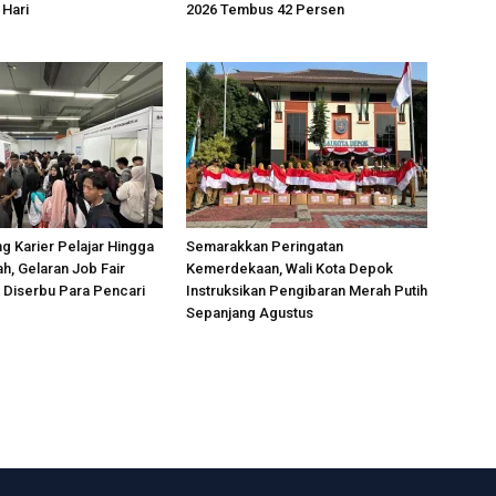
 Hari
2026 Tembus 42 Persen
g Karier Pelajar Hingga
Semarakkan Peringatan
ah, Gelaran Job Fair
Kemerdekaan, Wali Kota Depok
 Diserbu Para Pencari
Instruksikan Pengibaran Merah Putih
Sepanjang Agustus