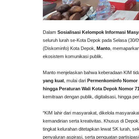
Dalam
Sosialisasi Kelompok Informasi Masy
seluruh lurah se-Kota Depok pada Selasa (30/0
(Diskominfo) Kota Depok,
Manto
, memaparkan
ekosistem komunikasi publik.
Manto menjelaskan bahwa keberadaan KIM tidak 
yang kuat
, mulai dari
Permenkominfo Nomor 8
hingga Peraturan Wali Kota Depok Nomor 7
kemitraan dengan publik, digitalisasi, hingga 
“KIM lahir dari masyarakat, dikelola masyaraka
kemandirian serta kreativitas. Khusus di De
tingkat kelurahan ditetapkan lewat SK lurah, se
penyaluran aspirasi, serta penguatan partisipas