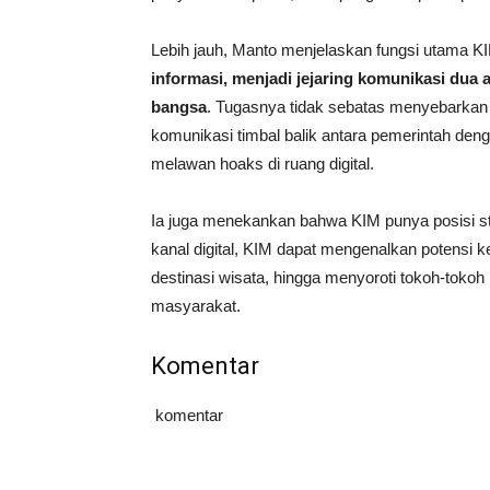
Lebih jauh, Manto menjelaskan fungsi utama K
informasi, menjadi jejaring komunikasi dua
bangsa
. Tugasnya tidak sebatas menyebarkan 
komunikasi timbal balik antara pemerintah de
melawan hoaks di ruang digital.
Ia juga menekankan bahwa KIM punya posisi s
kanal digital, KIM dapat mengenalkan potens
destinasi wisata, hingga menyoroti tokoh-tokoh 
masyarakat.
Komentar
komentar