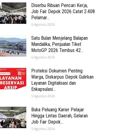
Diserbu Ribuan Pencari Kerja,
Job Fair Depok 2026 Catat 2.408
Pelamar...
6 Agustus 2026
Satu Bulan Menjelang Balapan
Mandalika, Penjualan Tiket
MotoGP 2026 Tembus 42...
6 Agustus 2026
Proteksi Dokumen Penting
Warga, Diskarpus Depok Gulirkan
Layanan Digitalisasi dan
Enkapsulasi...
5 Agustus 2026
Buka Peluang Karier Pelajar
Hingga Lintas Daerah, Gelaran
Job Fair Depok...
5 Agustus 2026