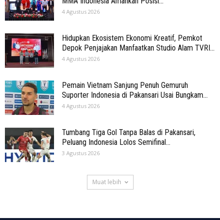
MMA Indonesia Amankan Posisi...
4 Agustus 2026
Hidupkan Ekosistem Ekonomi Kreatif, Pemkot
Depok Penjajakan Manfaatkan Studio Alam TVRI...
4 Agustus 2026
Pemain Vietnam Sanjung Penuh Gemuruh
Suporter Indonesia di Pakansari Usai Bungkam...
4 Agustus 2026
Tumbang Tiga Gol Tanpa Balas di Pakansari,
Peluang Indonesia Lolos Semifinal...
3 Agustus 2026
Muat lebih