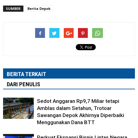
SUMBER
Berita Depok
BERITA TERKAIT
DARI PENULIS
Sedot Anggaran Rp9,7 Miliar tetapi
Amblas dalam Setahun, Trotoar
Sawangan Depok Akhirnya Diperbaiki
Menggunakan Dana BTT
Perkuat Ekspansi Bisnis Lintas Negara,