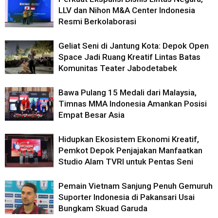
LLV dan Nihon M&A Center Indonesia
Resmi Berkolaborasi
Geliat Seni di Jantung Kota: Depok Open
Space Jadi Ruang Kreatif Lintas Batas
Komunitas Teater Jabodetabek
Bawa Pulang 15 Medali dari Malaysia,
Timnas MMA Indonesia Amankan Posisi
Empat Besar Asia
Hidupkan Ekosistem Ekonomi Kreatif,
Pemkot Depok Penjajakan Manfaatkan
Studio Alam TVRI untuk Pentas Seni
Pemain Vietnam Sanjung Penuh Gemuruh
Suporter Indonesia di Pakansari Usai
Bungkam Skuad Garuda