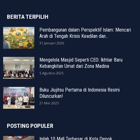
BERITA TERPILIH
Pembangunan dalam Perspektif Islam: Mencari
Arah di Tengah Krisis Keadilan dan...
31 Januari 2026
Mengelola Masjid Seperti CEO: Ikhtiar Baru
Kebangkitan Umat dari Zona Madina
5 Agustus 2025
Buku Jiujitsu Pertama di Indonesia Resmi
Diluncurkan!
21 Mei 2025
POSTING POPULER
Inilah 10 Mall Terbesar di Kota Depok