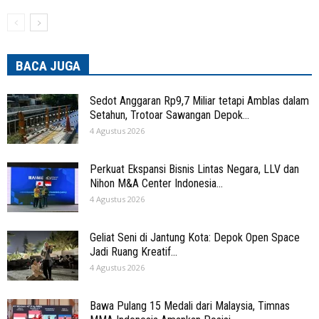
BACA JUGA
Sedot Anggaran Rp9,7 Miliar tetapi Amblas dalam
Setahun, Trotoar Sawangan Depok...
4 Agustus 2026
Perkuat Ekspansi Bisnis Lintas Negara, LLV dan
Nihon M&A Center Indonesia...
4 Agustus 2026
Geliat Seni di Jantung Kota: Depok Open Space
Jadi Ruang Kreatif...
4 Agustus 2026
Bawa Pulang 15 Medali dari Malaysia, Timnas