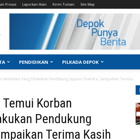
an Privasi
Laporkan Iklan
Kirim Tulisan
Site Map
TA
PENDIDIKAN
PILKADA DEPOK
 Intimidasi Yang Dilakukan Pendukung Supian-Chandra, Sampaikan Terima...
 Temui Korban
ilakukan Pendukung
ampaikan Terima Kasih