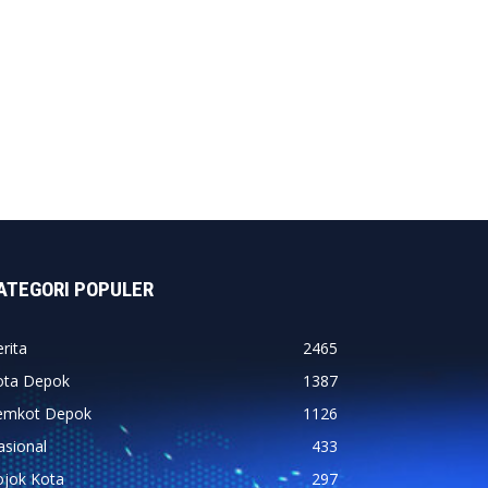
ATEGORI POPULER
rita
2465
ota Depok
1387
emkot Depok
1126
asional
433
ojok Kota
297