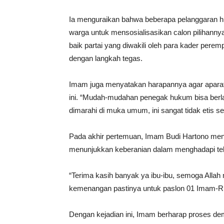
Ia menguraikan bahwa beberapa pelanggaran hu
warga untuk mensosialisasikan calon pilihann
baik partai yang diwakili oleh para kader pere
dengan langkah tegas.
Imam juga menyatakan harapannya agar aparat
ini. “Mudah-mudahan penegak hukum bisa berlak
dimarahi di muka umum, ini sangat tidak etis se
Pada akhir pertemuan, Imam Budi Hartono men
menunjukkan keberanian dalam menghadapi t
“Terima kasih banyak ya ibu-ibu, semoga Alla
kemenangan pastinya untuk paslon 01 Imam-Riri
Dengan kejadian ini, Imam berharap proses demo