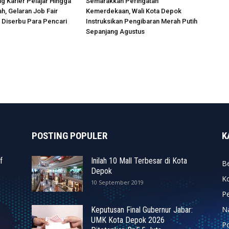
g Karier Pelajar Hingga
Semarakkan Peringatan
ah, Gelaran Job Fair
Kemerdekaan, Wali Kota Depok
 Diserbu Para Pencari
Instruksikan Pengibaran Merah Putih
Sepanjang Agustus
POSTING POPULER
K
f
Inilah 10 Mall Terbesar di Kota
Be
Depok
K
10 September 2019
P
N
Keputusan Final Gubernur Jabar:
UMK Kota Depok 2026
P