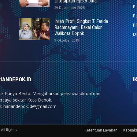
Ditetapkan Rp5,5 Juta,...
Po
29 Desember 2025
Pe
Inilah Profil Singkat T. Farida
P
Rachmayanti, Bakal Calon
Walikota Depok
D
9 Oktober 2019
IANDEPOK.ID
I
k Punya Berita. Mengabarkan peristiwa aktual dan
ercaya sekitar Kota Depok.
l: hariandepok.id@gmail.com
All Rights
Ketentuan Layanan
Kebijaka