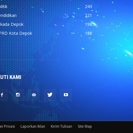
litik
243
ndidikan
221
ilkada Depok
198
PRD Kota Depok
188
KUTI KAMI
n Privasi
Laporkan Iklan
Kirim Tulisan
Site Map