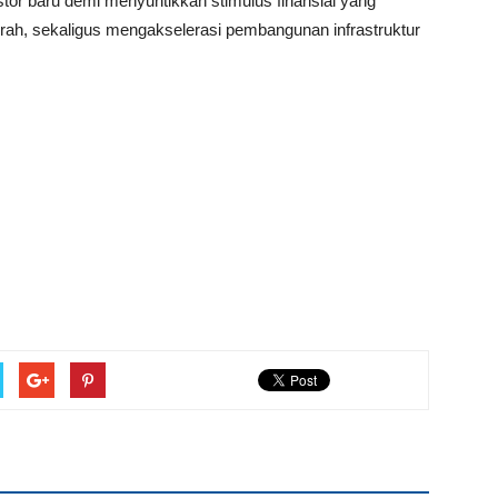
tor baru demi menyuntikkan stimulus finansial yang
h, sekaligus mengakselerasi pembangunan infrastruktur