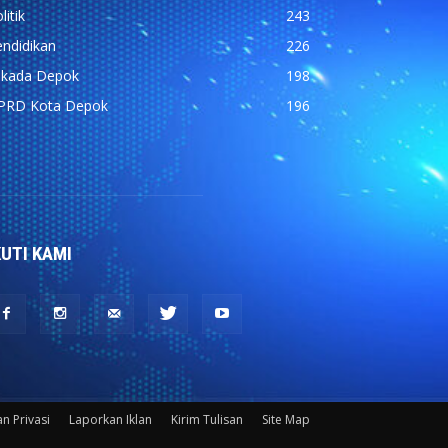
litik
243
ndidikan
226
ilkada Depok
198
PRD Kota Depok
196
KUTI KAMI
n Privasi
Laporkan Iklan
Kirim Tulisan
Site Map