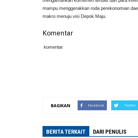
mengamankan komitmen tertulis dari para inves
mampu menggerakkan roda perekonomian daera
makro menuju visi Depok Maju.
Komentar
komentar
BAGIKAN
Facebook
Twitter
BERITA TERKAIT
DARI PENULIS