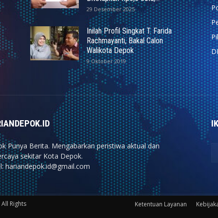
Po
29 Desember 2025
Pe
Inilah Profil Singkat T. Farida
P
Rachmayanti, Bakal Calon
Walikota Depok
D
9 Oktober 2019
IANDEPOK.ID
I
k Punya Berita. Mengabarkan peristiwa aktual dan
ercaya sekitar Kota Depok.
l: hariandepok.id@gmail.com
All Rights
Ketentuan Layanan
Kebijaka