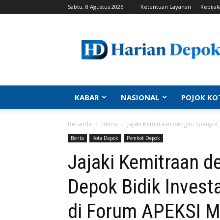
Sabtu, 8 Agustus 2026
Ketentuan Layanan
Kebijak
Harian
Depok
|
Berita
Depok,
Kabar
Depok,
KABAR
NASIONAL
POJOK KO
Politik
Depok,
Beranda
Berita
Jajaki Kemitraan dengan Spanyol, 
Info
Depok,
Berita
Kota Depok
Pemkot Depok
Portal
Jajaki Kemitraan 
Depok
Depok Bidik Investa
di Forum APEKSI 