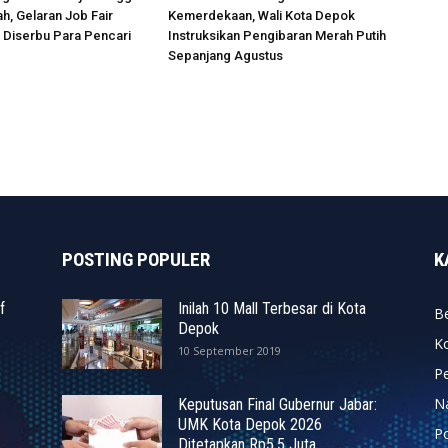
ah, Gelaran Job Fair
Kemerdekaan, Wali Kota Depok
 Diserbu Para Pencari
Instruksikan Pengibaran Merah Putih
Sepanjang Agustus
POSTING POPULER
K
f
Inilah 10 Mall Terbesar di Kota
Be
Depok
K
10 September 2019
P
N
Keputusan Final Gubernur Jabar:
UMK Kota Depok 2026
P
Ditetapkan Rp5,5 Juta,...