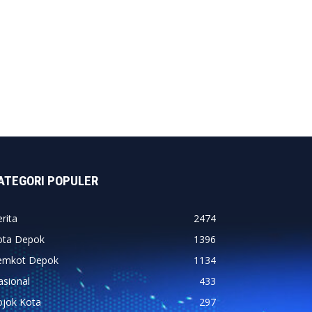
ATEGORI POPULER
rita
2474
ota Depok
1396
emkot Depok
1134
asional
433
ojok Kota
297