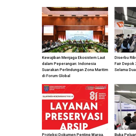
Kewajiban Menjaga Ekosistem Laut
Diserbu Rib
dalam Peperangan: Indonesia
Fair Depok 
Suarakan Perlindungan Zona Maritim
Selama Dua
di Forum Global
Proteksi Dokumen Penting Warga,
Buka Peluan