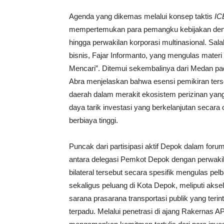
Agenda yang dikemas melalui konsep taktis
IC
mempertemukan para pemangku kebijakan dengan 
hingga perwakilan korporasi multinasional. Sa
bisnis, Fajar Informanto, yang mengulas materi 
Mencari”. Ditemui sekembalinya dari Medan pa
Abra menjelaskan bahwa esensi pemikiran ter
daerah dalam merakit ekosistem perizinan ya
daya tarik investasi yang berkelanjutan secara
berbiaya tinggi.
Puncak dari partisipasi aktif Depok dalam forum 
antara delegasi Pemkot Depok dengan perwakil
bilateral tersebut secara spesifik mengulas pel
sekaligus peluang di Kota Depok, meliputi aks
sarana prasarana transportasi publik yang teri
terpadu. Melalui penetrasi di ajang Rakernas AP