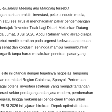
E-Business Meeting and Matching
tersebut
barisan praktisi investasi, pelaku industri media,
lah satu sesi krusial menghadirkan pakar pengembangan
bertajuk “Investor Tidak Lagi Dicari, Melainkan Datang
da Jumat, 3 Juli 2026, Abdul Rahman yang akrab disapa
sebut menitikberatkan pada urgensi kedewasaan sebuah
ng sehat dan kondusif, sehingga mampu menumbuhkan
 organik tanpa harus melakukan penetrasi pasar yang
elite ini ditandai dengan terjadinya negosiasi langsung
an resmi dari Region Catalonia, Spanyol. Pertemuan
bagai potensi investasi strategis yang menjadi tantangan
elerasi sektor perdagangan dan jasa modern, pembenahan
ntegrasi, hingga mekanisasi pengelolaan limbah urban
EKSI 2026 ini, jajaran birokrasi Depok optimistis dapat