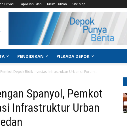
an Privasi
Laporkan Iklan
Kirim Tulisan
Site Map
TA
PENDIDIKAN
PILKADA DEPOK
Pemkot Depok Bidik Investasi Infrastruktur Urban di Forum...
dengan Spanyol, Pemkot
si Infrastruktur Urban
Medan