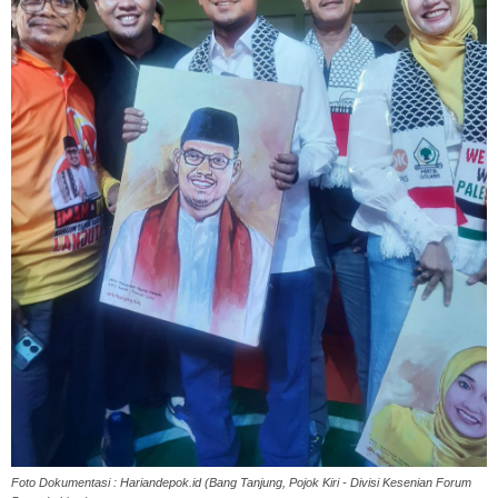
Foto Dokumentasi : Hariandepok.id (Bang Tanjung, Pojok Kiri - Divisi Kesenian Forum