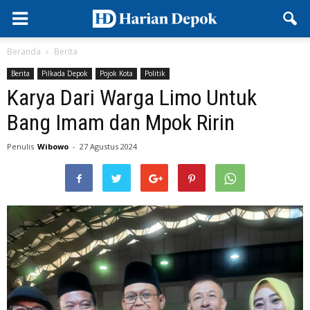
Beranda
Berita
Berita
Pilkada Depok
Pojok Kota
Politik
Karya Dari Warga Limo Untuk
Bang Imam dan Mpok Ririn
Penulis
Wibowo
-
27 Agustus 2024