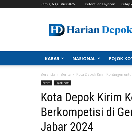
Kamis, 6 Agustus 2026
Ketentuan Layanan
Kebijak
Harian
Depok
|
Berita
Depok,
Kabar
Depok,
KABAR
NASIONAL
POJOK KO
Politik
Depok,
Beranda
Berita
Kota Depok Kirim Kontingen untu
Info
Depok,
Berita
Pojok Kota
Portal
Kota Depok Kirim K
Depok
Berkompetisi di G
Jabar 2024