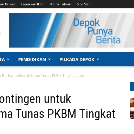
an Privasi
Laporkan Iklan
Kirim Tulisan
Site Map
TA
PENDIDIKAN
PILKADA DEPOK
k Berkompetisi di Gema Tunas PKBM Tingkat Jabar...
ontingen untuk
ema Tunas PKBM Tingkat