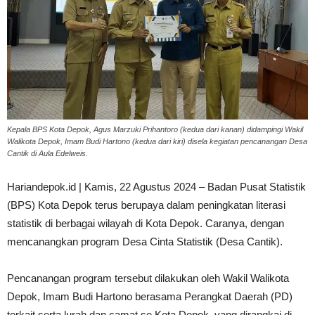
Kepala BPS Kota Depok, Agus Marzuki Prihantoro (kedua dari kanan) didampingi Wakil
Walikota Depok, Imam Budi Hartono (kedua dari kiri) disela kegiatan pencanangan Desa
Cantik di Aula Edelweis.
Hariandepok.id | Kamis, 22 Agustus 2024 – Badan Pusat Statistik
(BPS) Kota Depok terus berupaya dalam peningkatan literasi
statistik di berbagai wilayah di Kota Depok. Caranya, dengan
mencanangkan program Desa Cinta Statistik (Desa Cantik).
Pencanangan program tersebut dilakukan oleh Wakil Walikota
Depok, Imam Budi Hartono berasama Perangkat Daerah (PD)
terkait serta lurah dan camat se Kota Depok, yang dirangkai di