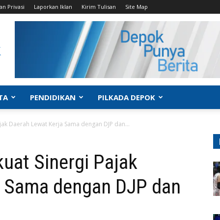
an Privasi
Laporkan Iklan
Kirim Tulisan
Site Map
TA
PENDIDIKAN
PILKADA DEPOK
jak Daerah Lewat Kerja Sama dengan DJP dan...
uat Sinergi Pajak
a Sama dengan DJP dan