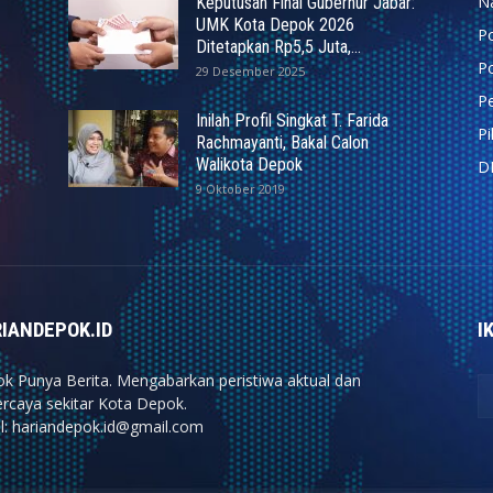
N
Keputusan Final Gubernur Jabar:
UMK Kota Depok 2026
P
Ditetapkan Rp5,5 Juta,...
Po
29 Desember 2025
Pe
Inilah Profil Singkat T. Farida
P
Rachmayanti, Bakal Calon
Walikota Depok
D
9 Oktober 2019
IANDEPOK.ID
I
k Punya Berita. Mengabarkan peristiwa aktual dan
ercaya sekitar Kota Depok.
l: hariandepok.id@gmail.com