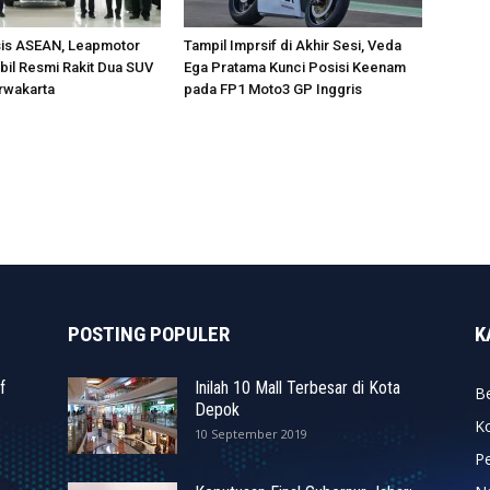
sis ASEAN, Leapmotor
Tampil Imprsif di Akhir Sesi, Veda
il Resmi Rakit Dua SUV
Ega Pratama Kunci Posisi Keenam
urwakarta
pada FP1 Moto3 GP Inggris
POSTING POPULER
K
f
Inilah 10 Mall Terbesar di Kota
Be
Depok
K
10 September 2019
P