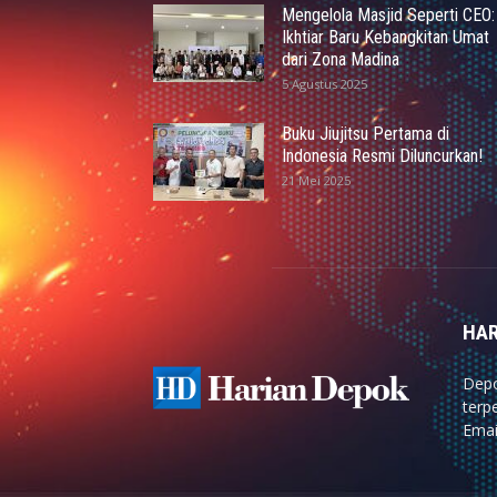
Mengelola Masjid Seperti CEO:
Ikhtiar Baru Kebangkitan Umat
dari Zona Madina
5 Agustus 2025
Buku Jiujitsu Pertama di
Indonesia Resmi Diluncurkan!
21 Mei 2025
HAR
Depo
terp
Emai