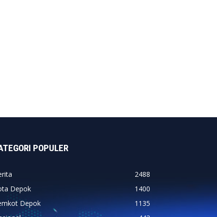
ATEGORI POPULER
rita
2488
ota Depok
1400
emkot Depok
1135