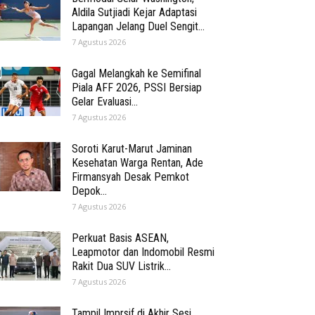
Aldila Sutjiadi Kejar Adaptasi
Lapangan Jelang Duel Sengit...
7 Agustus 2026
Gagal Melangkah ke Semifinal
Piala AFF 2026, PSSI Bersiap
Gelar Evaluasi...
7 Agustus 2026
Soroti Karut-Marut Jaminan
Kesehatan Warga Rentan, Ade
Firmansyah Desak Pemkot
Depok...
7 Agustus 2026
Perkuat Basis ASEAN,
Leapmotor dan Indomobil Resmi
Rakit Dua SUV Listrik...
7 Agustus 2026
Tampil Imprsif di Akhir Sesi,