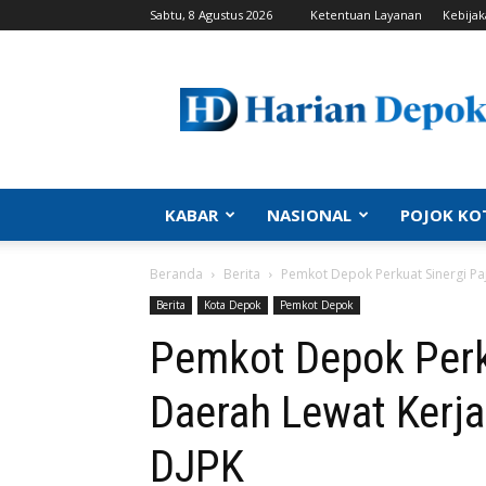
Sabtu, 8 Agustus 2026
Ketentuan Layanan
Kebijak
Harian
Depok
|
Berita
Depok,
Kabar
Depok,
KABAR
NASIONAL
POJOK KO
Politik
Depok,
Beranda
Berita
Pemkot Depok Perkuat Sinergi Pa
Info
Depok,
Berita
Kota Depok
Pemkot Depok
Portal
Pemkot Depok Perk
Depok
Daerah Lewat Kerj
DJPK