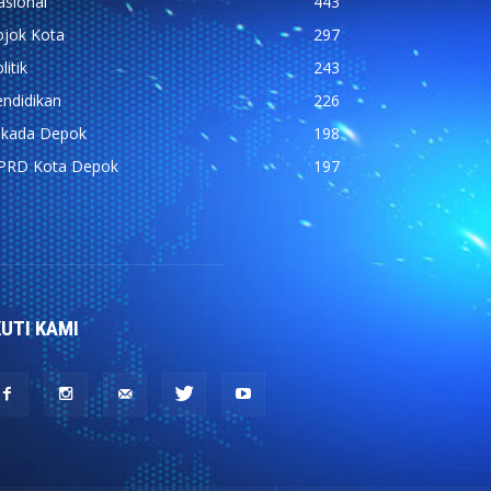
asional
443
ojok Kota
297
litik
243
ndidikan
226
ilkada Depok
198
PRD Kota Depok
197
KUTI KAMI