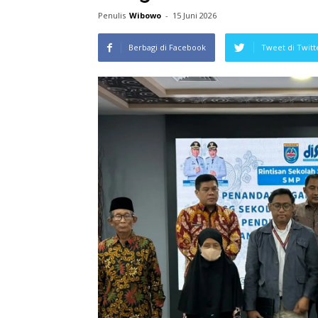
Penulis
Wibowo
-
15 Juni 2026
Berbagi di Facebook
Tweet di Twitt