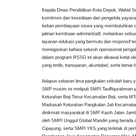
Kepala Dinas Pendidikan Kota Depok, Wahid S
komitmen dan kesediaan dari pengelola yayas
beban pembiayaan siswa yang membutuhkan dukun
jalinan kemitraan administratif, melainkan se
layanan edukasi yang bermutu dan responsif te
menegaskan bahwa seluruh operasional pengal
dalam program RSSG ini akan dikawal ketat oleh 
yang tertib, transparan, akuntabel, serta benar
Adapun sebaran lima pangkalan sekolah baru 
SMP musim ini meliputi SMPI Tauffiqurahman y
Kelurahan Beji Timur Kecamatan Beji, serta MTs 
Madrasah Kelurahan Pangkalan Jati Kecamatan C
dinikmati masyarakat di SMP Kasih Jalan Ja
oleh SMPI Unggul Global Mandiri yang berada 
Cipayung, serta SMPI YKS yang terletak di per