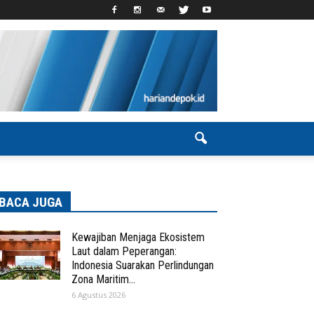
BACA JUGA
Kewajiban Menjaga Ekosistem
Laut dalam Peperangan:
Indonesia Suarakan Perlindungan
Zona Maritim...
6 Agustus 2026