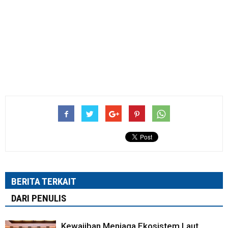
BERITA TERKAIT
DARI PENULIS
Kewajiban Menjaga Ekosistem Laut