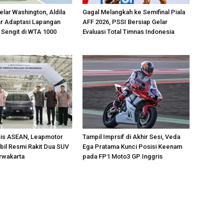
lar Washington, Aldila
Gagal Melangkah ke Semifinal Piala
jar Adaptasi Lapangan
AFF 2026, PSSI Bersiap Gelar
 Sengit di WTA 1000
Evaluasi Total Timnas Indonesia
sis ASEAN, Leapmotor
Tampil Imprsif di Akhir Sesi, Veda
il Resmi Rakit Dua SUV
Ega Pratama Kunci Posisi Keenam
urwakarta
pada FP1 Moto3 GP Inggris