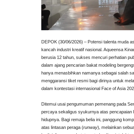
DEPOK (30/06/2026) – Potensi talenta muda as
kancah industri kreatif nasional. Aqueensa K
berusia 12 tahun, sukses mencuri perhatian pu
dalam ajang pencarian bakat modeling bergengsi
hanya menasbihkan namanya sebagai salah satu
menggaransi tiket resmi bagi dirinya untuk mel
dalam kontestasi internasional Face of Asia 202
Ditemui usai pengumuman pemenang pada Senin,
percaya sekaligus syukurnya atas pencapaian 
hidupnya. Bagi remaja belia ini, panggung komp
atas lintasan peraga (
runway
), melainkan sebu