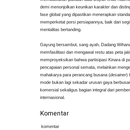
demi menonjolkan keunikan karakter dan distin
fase global yang dipastikan menerapkan standard
memperketat porsi persiapannya, baik dari seg
mentalitas bertanding.
Gayung bersambut, sang ayah, Dadang Wihana
memfasilitasi dan mengawal restu atas peta jala
memproyeksikan bahwa partisipasi Kinara di pan
pencapaian personal semata, melainkan meng
mahakarya para perancang busana (
desainer
)
mode bukan lagi sekadar urusan gaya berbusana
komersial sekaligus bagian integral dari pembent
internasional.
Komentar
komentar