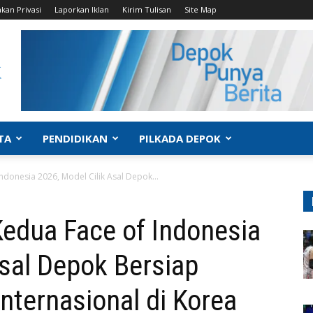
akan Privasi
Laporkan Iklan
Kirim Tulisan
Site Map
TA
PENDIDIKAN
PILKADA DEPOK
ndonesia 2026, Model Cilik Asal Depok...
Kedua Face of Indonesia
Asal Depok Bersiap
ternasional di Korea