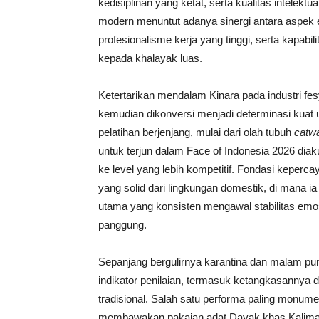
kedisiplinan yang ketat, serta kualitas intelek
modern menuntut adanya sinergi antara aspek e
profesionalisme kerja yang tinggi, serta kapabi
kepada khalayak luas.
Ketertarikan mendalam Kinara pada industri fe
kemudian dikonversi menjadi determinasi kuat 
pelatihan berjenjang, mulai dari olah tubuh
catw
untuk terjun dalam Face of Indonesia 2026 diak
ke level yang lebih kompetitif. Fondasi kepercay
yang solid dari lingkungan domestik, di mana 
utama yang konsisten mengawal stabilitas emo
panggung.
Sepanjang bergulirnya karantina dan malam pu
indikator penilaian, termasuk ketangkasannya 
tradisional. Salah satu performa paling monum
membawakan pakaian adat Dayak khas Kalimant