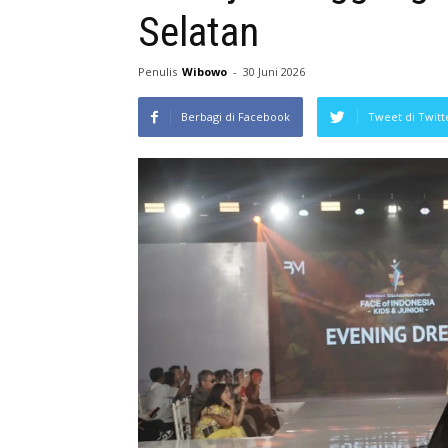
Selatan
Penulis
Wibowo
-
30 Juni 2026
Berbagi di Facebook
Tweet di Twitt