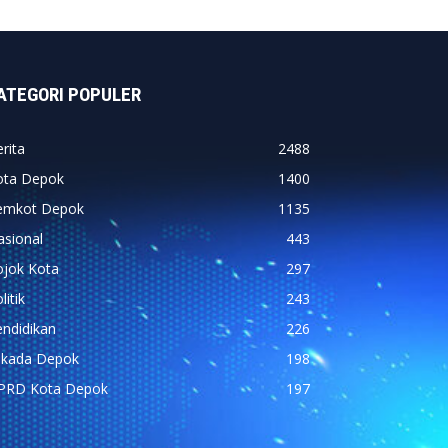
ATEGORI POPULER
rita
2488
ota Depok
1400
emkot Depok
1135
asional
443
ojok Kota
297
litik
243
ndidikan
226
ilkada Depok
198
PRD Kota Depok
197