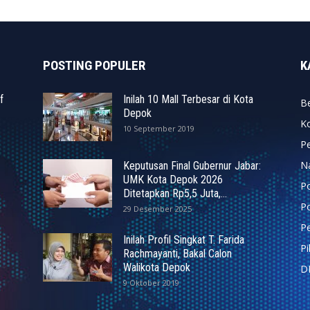
POSTING POPULER
K
f
Inilah 10 Mall Terbesar di Kota
Be
Depok
K
10 September 2019
P
N
Keputusan Final Gubernur Jabar:
UMK Kota Depok 2026
P
Ditetapkan Rp5,5 Juta,...
Po
29 Desember 2025
Pe
Inilah Profil Singkat T. Farida
P
Rachmayanti, Bakal Calon
Walikota Depok
D
9 Oktober 2019