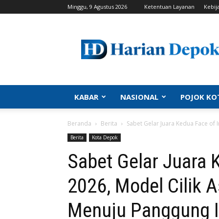
Minggu, 9 Agustus 2026
Ketentuan Layanan
Kebij
Harian
Depok
|
Berita
Depok,
Kabar
Depok,
KABAR
NASIONAL
POJOK KO
Politik
Depok,
Beranda
Berita
Sabet Gelar Juara Kedua Face of I
Info
Depok,
Berita
Kota Depok
Portal
Sabet Gelar Juara 
Depok
2026, Model Cilik 
Menuju Panggung In