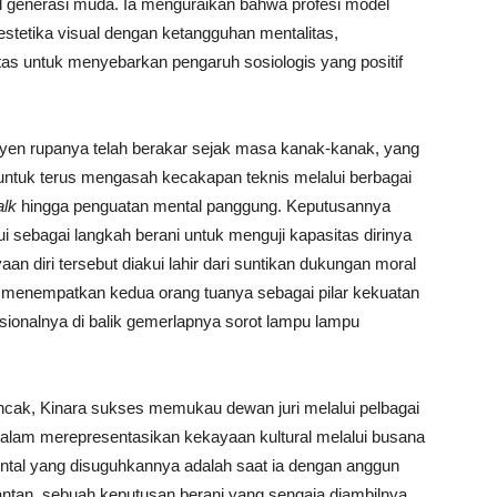
tual generasi muda. Ia menguraikan bahwa profesi model
stetika visual dengan ketangguhan mentalitas,
litas untuk menyebarkan pengaruh sosiologis yang positif
syen rupanya telah berakar sejak masa kanak-kanak, yang
untuk terus mengasah kecakapan teknis melalui berbagai
alk
hingga penguatan mental panggung. Keputusannya
ui sebagai langkah berani untuk menguji kapasitas dirinya
aan diri tersebut diakui lahir dari suntikan dukungan moral
ia menempatkan kedua orang tuanya sebagai pilar kekuatan
sionalnya di balik gemerlapnya sorot lampu lampu
ncak, Kinara sukses memukau dewan juri melalui pelbagai
dalam merepresentasikan kekayaan kultural melalui busana
ental yang disuguhkannya adalah saat ia dengan anggun
an, sebuah keputusan berani yang sengaja diambilnya