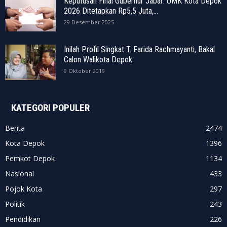
Keputusan Final Gubernur Jabar: UMK Kota Depok
2026 Ditetapkan Rp5,5 Juta,...
29 Desember 2025
Inilah Profil Singkat T. Farida Rachmayanti, Bakal
Calon Walikota Depok
9 Oktober 2019
KATEGORI POPULER
Berita
2474
Kota Depok
1396
Pemkot Depok
1134
Nasional
433
Pojok Kota
297
Politik
243
Pendidikan
226