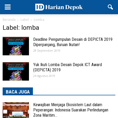
Beranda
Label
Lomba
Label: lomba
Deadline Pengumpulan Desain di DEPICTA 2019
Diperpanjang, Buruan Ikutan!
28 September 2019
Yuk Ikuti Lomba Desain Depok ICT Award
(DEPICTA) 2019
24 Agustus 2019
BACA JUGA
Kewajiban Menjaga Ekosistem Laut dalam
Peperangan: Indonesia Suarakan Perlindungan
Zona Maritim...