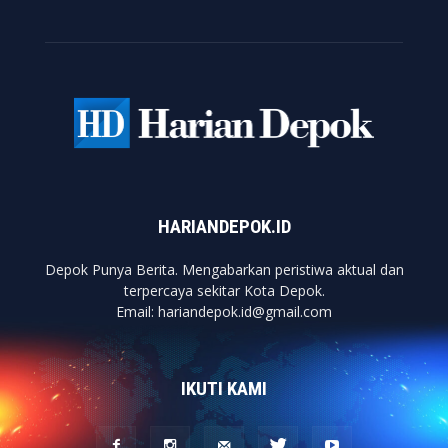
HARIANDEPOK.ID
Depok Punya Berita. Mengabarkan peristiwa aktual dan
terpercaya sekitar Kota Depok.
Email: hariandepok.id@gmail.com
IKUTI KAMI