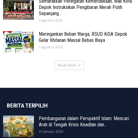
Semarakkan Peringatan Kemerdekaan, Wali Kota
Depok Instruksikan Pengibaran Merah Putih
Sepanjang...
5 Agustus 2026
Meringankan Beban Warga, RSUD KiSA Depok
Gelar Khitanan Massal Bebas Biaya
5 Agustus 2026
Muat lebih
BERITA TERPILIH
Pembangunan dalam Perspektif Islam: Mencari
Arah di Tengah Krisis Keadilan dan...
31 Januari 2026