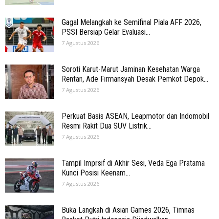
Gagal Melangkah ke Semifinal Piala AFF 2026,
PSSI Bersiap Gelar Evaluasi...
7 Agustus 2026
Soroti Karut-Marut Jaminan Kesehatan Warga
Rentan, Ade Firmansyah Desak Pemkot Depok...
7 Agustus 2026
Perkuat Basis ASEAN, Leapmotor dan Indomobil
Resmi Rakit Dua SUV Listrik...
7 Agustus 2026
Tampil Imprsif di Akhir Sesi, Veda Ega Pratama
Kunci Posisi Keenam...
7 Agustus 2026
Buka Langkah di Asian Games 2026, Timnas