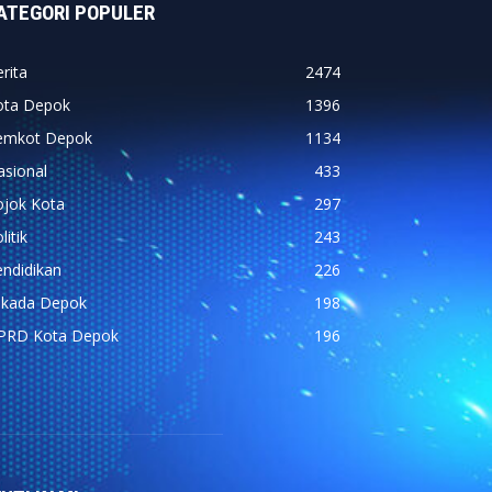
ATEGORI POPULER
rita
2474
ota Depok
1396
emkot Depok
1134
asional
433
ojok Kota
297
litik
243
ndidikan
226
ilkada Depok
198
PRD Kota Depok
196