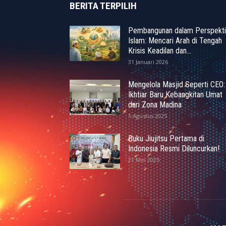
BERITA TERPILIH
Pembangunan dalam Perspekti
Islam: Mencari Arah di Tengah
Krisis Keadilan dan...
31 Januari 2026
Mengelola Masjid Seperti CEO:
Ikhtiar Baru Kebangkitan Umat
dari Zona Madina
5 Agustus 2025
Buku Jiujitsu Pertama di
Indonesia Resmi Diluncurkan!
21 Mei 2025