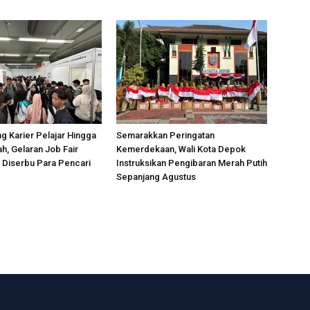
g Karier Pelajar Hingga
Semarakkan Peringatan
ah, Gelaran Job Fair
Kemerdekaan, Wali Kota Depok
 Diserbu Para Pencari
Instruksikan Pengibaran Merah Putih
Sepanjang Agustus