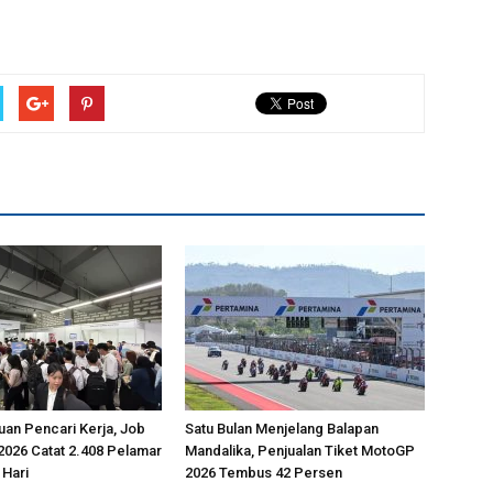
uan Pencari Kerja, Job
Satu Bulan Menjelang Balapan
2026 Catat 2.408 Pelamar
Mandalika, Penjualan Tiket MotoGP
 Hari
2026 Tembus 42 Persen