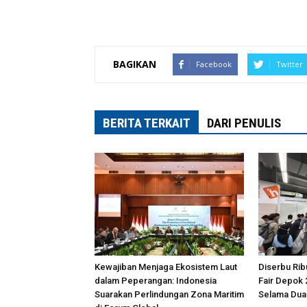
BAGIKAN
Facebook
Twitter
BERITA TERKAIT
DARI PENULIS
Kewajiban Menjaga Ekosistem Laut
Diserbu Rib
dalam Peperangan: Indonesia
Fair Depok 
Suarakan Perlindungan Zona Maritim
Selama Dua