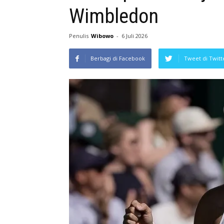
Wimbledon
Penulis
Wibowo
-
6 Juli 2026
Berbagi di Facebook
Tweet di Twitt