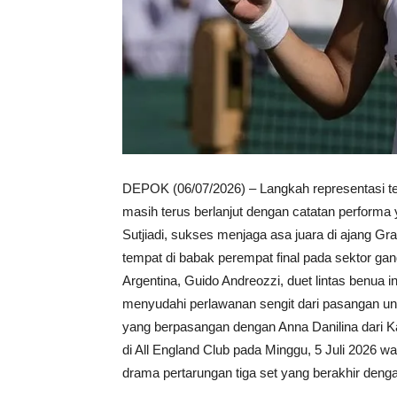
DEPOK (06/07/2026) – Langkah representasi ten
masih terus berlanjut dengan catatan performa y
Sutjiadi, sukses menjaga asa juara di ajang G
tempat di babak perempat final pada sektor g
Argentina, Guido Andreozzi, duet lintas benua
menyudahi perlawanan sengit dari pasangan un
yang berpasangan dengan Anna Danilina dari 
di All England Club pada Minggu, 5 Juli 2026 w
drama pertarungan tiga set yang berakhir denga