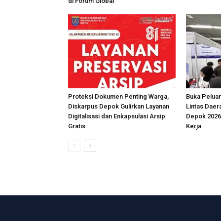
di Forum Global
Proteksi Dokumen Penting Warga,
Buka Peluan
Diskarpus Depok Gulirkan Layanan
Lintas Daer
Digitalisasi dan Enkapsulasi Arsip
Depok 2026
Gratis
Kerja