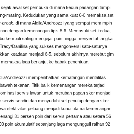
ji sejak awal set pembuka di mana kedua pasangan tampil
ng-masing. Kedudukan yang sama kuat 6-6 memaksa set
e-break
, di mana Aldila/Andreozzi yang sempat memimpin
wanan dengan kemenangan tipis 8-6. Memasuki set kedua,
bu kembali saling mengejar poin hingga menyentuh angka
racy/Danilina yang sukses mengonversi satu-satunya
ikkan keadaan menjadi 6-5, sebelum akhirnya merebut gim
n memaksa laga berlanjut ke babak penentuan.
ldila/Andreozzi memperlihatkan kematangan mentalitas
 bawah tekanan. Titik balik kemenangan mereka terjadi
dominasi servis lawan untuk merubah papan skor menjadi
servis sendiri dan menyudahi set penutup dengan skor
hwa efektivitas peluang menjadi kunci utama kemenangan
angi 81 persen poin dari servis pertama atau setara 56
3 poin akumulatif sepanjang laga mengungguli raihan 92