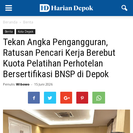
Beranda
Berita
Berita
Kota Depok
Tekan Angka Pengangguran,
Ratusan Pencari Kerja Berebut
Kuota Pelatihan Perhotelan
Bersertifikasi BNSP di Depok
Penulis
Wibowo
-
15 Juni 2026