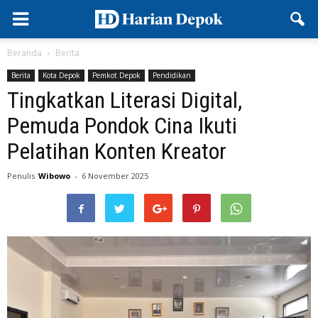
Beranda
Berita
Berita
Kota Depok
Pemkot Depok
Pendidikan
Tingkatkan Literasi Digital,
Pemuda Pondok Cina Ikuti
Pelatihan Konten Kreator
Penulis
Wibowo
-
6 November 2025