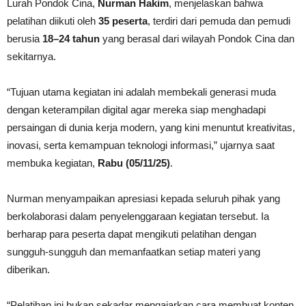
Lurah Pondok Cina,
Nurman Hakim
, menjelaskan bahwa
pelatihan diikuti oleh
35 peserta
, terdiri dari pemuda dan pemudi
berusia
18–24 tahun
yang berasal dari wilayah Pondok Cina dan
sekitarnya.
“Tujuan utama kegiatan ini adalah membekali generasi muda
dengan keterampilan digital agar mereka siap menghadapi
persaingan di dunia kerja modern, yang kini menuntut kreativitas,
inovasi, serta kemampuan teknologi informasi,” ujarnya saat
membuka kegiatan,
Rabu (05/11/25)
.
Nurman menyampaikan apresiasi kepada seluruh pihak yang
berkolaborasi dalam penyelenggaraan kegiatan tersebut. Ia
berharap para peserta dapat mengikuti pelatihan dengan
sungguh-sungguh dan memanfaatkan setiap materi yang
diberikan.
“Pelatihan ini bukan sekadar mengajarkan cara membuat konten,