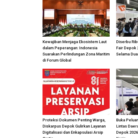
Kewajiban Menjaga Ekosistem Laut
Diserbu Rib
dalam Peperangan: Indonesia
Fair Depok 
Suarakan Perlindungan Zona Maritim
Selama Dua
di Forum Global
Proteksi Dokumen Penting Warga,
Buka Peluan
Diskarpus Depok Gulirkan Layanan
Lintas Daer
Digitalisasi dan Enkapsulasi Arsip
Depok 2026