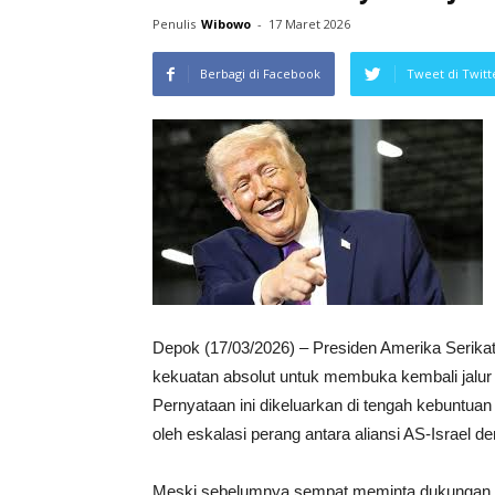
Penulis
Wibowo
-
17 Maret 2026
Berbagi di Facebook
Tweet di Twitt
Depok (17/03/2026) – Presiden Amerika Serika
kekuatan absolut untuk membuka kembali jalur
Pernyataan ini dikeluarkan di tengah kebuntuan a
oleh eskalasi perang antara aliansi AS-Israel de
Meski sebelumnya sempat meminta dukungan ne