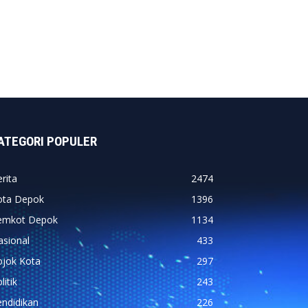
ATEGORI POPULER
rita
2474
ota Depok
1396
emkot Depok
1134
asional
433
ojok Kota
297
litik
243
ndidikan
226