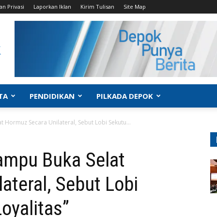
an Privasi
Laporkan Iklan
Kirim Tulisan
Site Map
TA
PENDIDIKAN
PILKADA DEPOK
Hormuz Secara Unilateral, Sebut Lobi Sekutu...
ampu Buka Selat
ateral, Sebut Lobi
oyalitas”