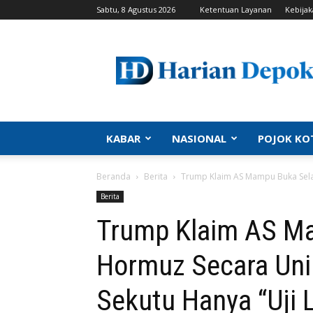
Sabtu, 8 Agustus 2026
Ketentuan Layanan
Kebijak
Harian
Depok
|
Berita
Depok,
Kabar
Depok,
KABAR
NASIONAL
POJOK KO
Politik
Depok,
Beranda
Berita
Trump Klaim AS Mampu Buka Selat 
Info
Depok,
Berita
Portal
Trump Klaim AS M
Depok
Hormuz Secara Unil
Sekutu Hanya “Uji L