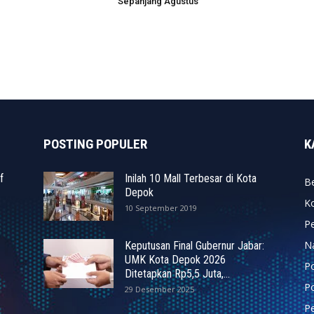
Sepanjang Agustus
POSTING POPULER
K
f
Inilah 10 Mall Terbesar di Kota
Be
Depok
K
10 September 2019
P
N
Keputusan Final Gubernur Jabar:
UMK Kota Depok 2026
P
Ditetapkan Rp5,5 Juta,...
Po
29 Desember 2025
Pe