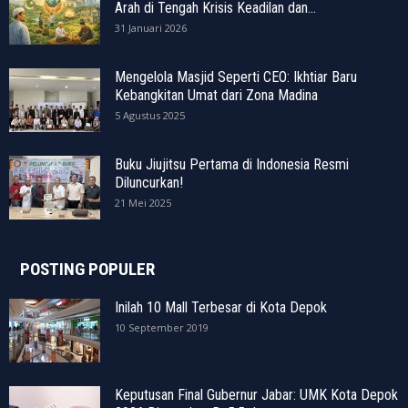
Arah di Tengah Krisis Keadilan dan...
31 Januari 2026
Mengelola Masjid Seperti CEO: Ikhtiar Baru
Kebangkitan Umat dari Zona Madina
5 Agustus 2025
Buku Jiujitsu Pertama di Indonesia Resmi
Diluncurkan!
21 Mei 2025
POSTING POPULER
Inilah 10 Mall Terbesar di Kota Depok
10 September 2019
Keputusan Final Gubernur Jabar: UMK Kota Depok