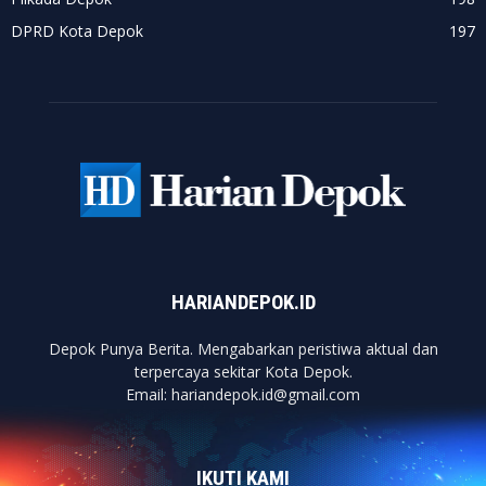
DPRD Kota Depok
197
HARIANDEPOK.ID
Depok Punya Berita. Mengabarkan peristiwa aktual dan
terpercaya sekitar Kota Depok.
Email: hariandepok.id@gmail.com
IKUTI KAMI