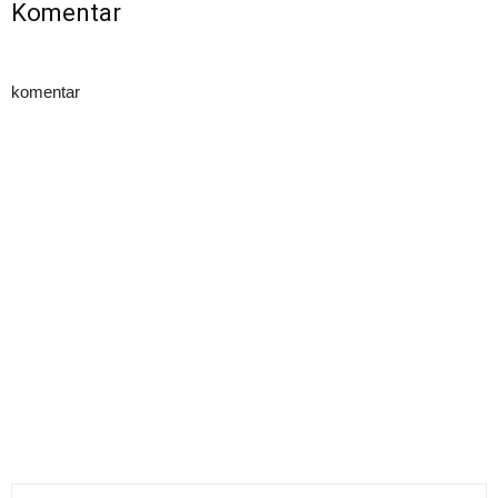
Komentar
komentar