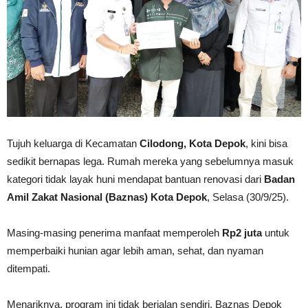
Tujuh keluarga di Kecamatan
Cilodong, Kota Depok
, kini bisa
sedikit bernapas lega. Rumah mereka yang sebelumnya masuk
kategori tidak layak huni mendapat bantuan renovasi dari
Badan
Amil Zakat Nasional (Baznas) Kota Depok
, Selasa (30/9/25).
Masing-masing penerima manfaat memperoleh
Rp2 juta
untuk
memperbaiki hunian agar lebih aman, sehat, dan nyaman
ditempati.
Menariknya, program ini tidak berjalan sendiri. Baznas Depok