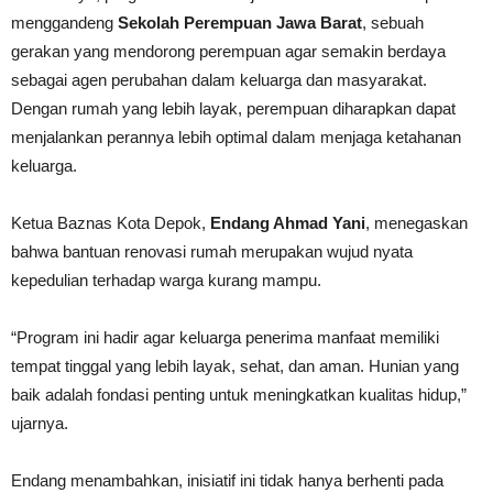
menggandeng
Sekolah Perempuan Jawa Barat
, sebuah
gerakan yang mendorong perempuan agar semakin berdaya
sebagai agen perubahan dalam keluarga dan masyarakat.
Dengan rumah yang lebih layak, perempuan diharapkan dapat
menjalankan perannya lebih optimal dalam menjaga ketahanan
keluarga.
Ketua Baznas Kota Depok,
Endang Ahmad Yani
, menegaskan
bahwa bantuan renovasi rumah merupakan wujud nyata
kepedulian terhadap warga kurang mampu.
“Program ini hadir agar keluarga penerima manfaat memiliki
tempat tinggal yang lebih layak, sehat, dan aman. Hunian yang
baik adalah fondasi penting untuk meningkatkan kualitas hidup,”
ujarnya.
Endang menambahkan, inisiatif ini tidak hanya berhenti pada