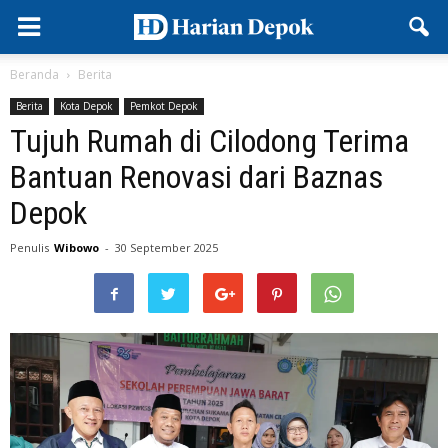
Beranda
Berita
Berita
Kota Depok
Pemkot Depok
Tujuh Rumah di Cilodong Terima
Bantuan Renovasi dari Baznas
Depok
Penulis
Wibowo
-
30 September 2025