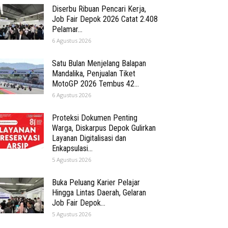
Diserbu Ribuan Pencari Kerja,
Job Fair Depok 2026 Catat 2.408
Pelamar...
6 Agustus 2026
Satu Bulan Menjelang Balapan
Mandalika, Penjualan Tiket
MotoGP 2026 Tembus 42...
6 Agustus 2026
Proteksi Dokumen Penting
Warga, Diskarpus Depok Gulirkan
Layanan Digitalisasi dan
Enkapsulasi...
5 Agustus 2026
Buka Peluang Karier Pelajar
Hingga Lintas Daerah, Gelaran
Job Fair Depok...
5 Agustus 2026