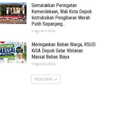
Semarakkan Peringatan
Kemerdekaan, Wali Kota Depok
Instruksikan Pengibaran Merah
Putih Sepanjang...
5 Agustus 2026
Meringankan Beban Warga, RSUD
KiSA Depok Gelar Khitanan
Massal Bebas Biaya
5 Agustus 2026
Muat lebih