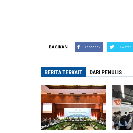
BAGIKAN
Facebook
Twitter
BERITA TERKAIT
DARI PENULIS