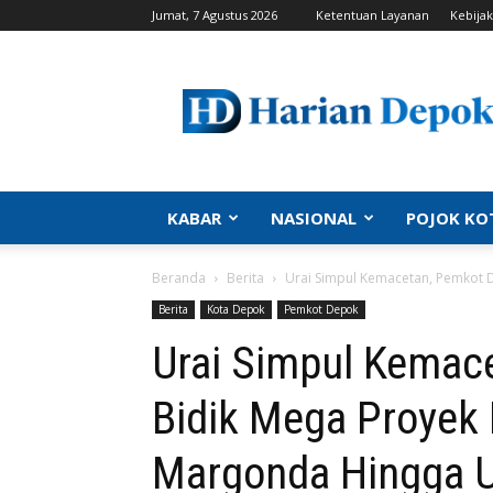
Jumat, 7 Agustus 2026
Ketentuan Layanan
Kebijak
Harian
Depok
|
Berita
Depok,
Kabar
Depok,
KABAR
NASIONAL
POJOK KO
Politik
Depok,
Beranda
Berita
Urai Simpul Kemacetan, Pemkot D
Info
Depok,
Berita
Kota Depok
Pemkot Depok
Portal
Urai Simpul Kemac
Depok
Bidik Mega Proyek I
Margonda Hingga U