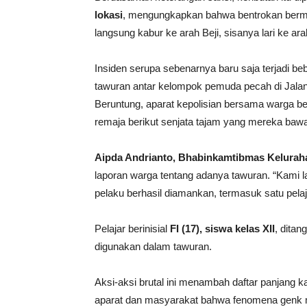
lokasi
, mengungkapkan bahwa bentrokan bermula
langsung kabur ke arah Beji, sisanya lari ke ara
Insiden serupa sebenarnya baru saja terjadi b
tawuran antar kelompok pemuda pecah di Jalan
Beruntung, aparat kepolisian bersama warga
remaja berikut senjata tajam yang mereka baw
Aipda Andrianto, Bhabinkamtibmas Kelurah
laporan warga tentang adanya tawuran. “Kami 
pelaku berhasil diamankan, termasuk satu pel
Pelajar berinisial
FI (17), siswa kelas XII
, ditan
digunakan dalam tawuran.
Aksi-aksi brutal ini menambah daftar panjang k
aparat dan masyarakat bahwa fenomena genk m