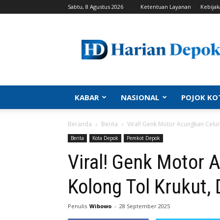
Sabtu, 8 Agustus 2026
Ketentuan Layanan
Kebijak
Harian
Depok
|
Berita
Depok,
Kabar
Depok,
KABAR
NASIONAL
POJOK KO
Politik
Depok,
Beranda
Berita
Viral! Genk Motor Acungkan Celur
Info
Depok,
Berita
Kota Depok
Pemkot Depok
Portal
Viral! Genk Motor A
Depok
Kolong Tol Krukut,
Penulis
Wibowo
-
28 September 2025