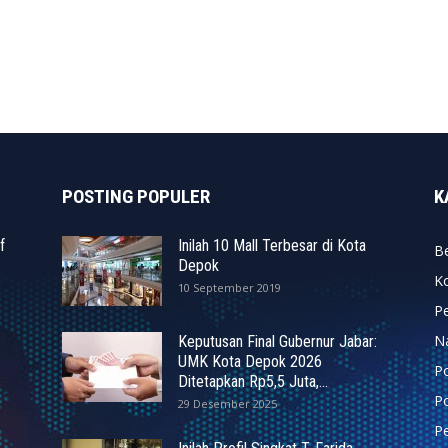
POSTING POPULER
K
f
Inilah 10 Mall Terbesar di Kota
Be
Depok
K
10 September 2019
P
N
Keputusan Final Gubernur Jabar:
UMK Kota Depok 2026
P
Ditetapkan Rp5,5 Juta,...
Po
29 Desember 2025
Pe