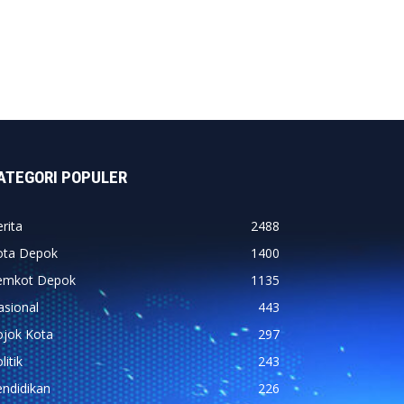
ATEGORI POPULER
rita
2488
ota Depok
1400
emkot Depok
1135
asional
443
ojok Kota
297
litik
243
ndidikan
226