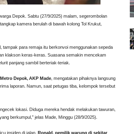
warga Depok. Sabtu (27/9/2025) malam, segerombolan
tangkap kamera berulah di bawah kolong Tol Krukut,
al, tampak para remaja itu berkonvoi menggunakan sepeda
kan klakson keras-keras. Suasana semakin mencekam
rit panjang sambil berteriak-teriak.
 Metro Depok, AKP Made
, mengatakan pihaknya langsung
ima laporan. Namun, saat petugas tiba, kelompok tersebut
engecek lokasi. Diduga mereka hendak melakukan tawuran,
a yang berkumpul,” jelas Made, Minggu (28/9/2025).
cu insiden di jalan.
Ronald, pemilik warung di sekitar