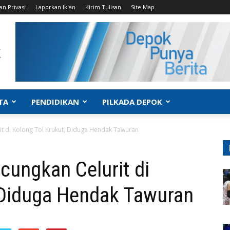
an Privasi
Laporkan Iklan
Kirim Tulisan
Site Map
TA
PENDIDIKAN
PILKADA DEPOK
it di Kolong Tol Krukut, Diduga Hendak Tawuran
cungkan Celurit di
 Diduga Hendak Tawuran