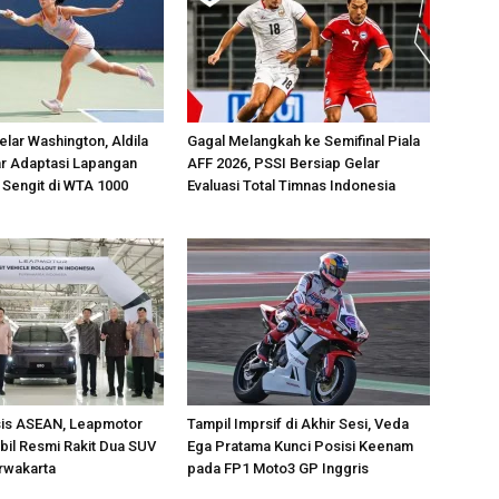
lar Washington, Aldila
Gagal Melangkah ke Semifinal Piala
jar Adaptasi Lapangan
AFF 2026, PSSI Bersiap Gelar
 Sengit di WTA 1000
Evaluasi Total Timnas Indonesia
sis ASEAN, Leapmotor
Tampil Imprsif di Akhir Sesi, Veda
il Resmi Rakit Dua SUV
Ega Pratama Kunci Posisi Keenam
urwakarta
pada FP1 Moto3 GP Inggris