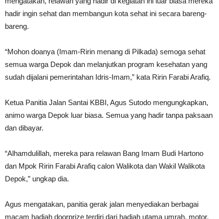
mengatakan, relawan yang hadir di kegiatan ini luar biasa mereka
hadir ingin sehat dan membangun kota sehat ini secara bareng-
bareng.
“Mohon doanya (Imam-Ririn menang di Pilkada) semoga sehat
semua warga Depok dan melanjutkan program kesehatan yang
sudah dijalani pemerintahan Idris-Imam,” kata Ririn Farabi Arafiq.
Ketua Panitia Jalan Santai KBBI, Agus Sutodo mengungkapkan,
animo warga Depok luar biasa. Semua yang hadir tanpa paksaan
dan dibayar.
“Alhamdulillah, mereka para relawan Bang Imam Budi Hartono
dan Mpok Ririn Farabi Arafiq calon Walikota dan Wakil Walikota
Depok,” ungkap dia.
Agus mengatakan, panitia gerak jalan menyediakan berbagai
macam hadiah doorprize terdiri dari hadiah utama umrah, motor,