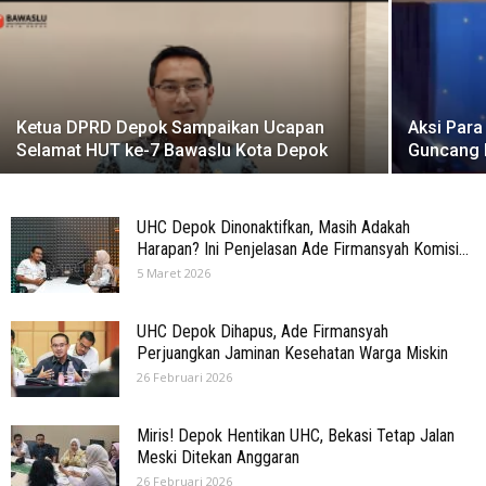
Ketua DPRD Depok Sampaikan Ucapan
Aksi Para
Selamat HUT ke-7 Bawaslu Kota Depok
Guncang 
UHC Depok Dinonaktifkan, Masih Adakah
Harapan? Ini Penjelasan Ade Firmansyah Komisi...
5 Maret 2026
UHC Depok Dihapus, Ade Firmansyah
Perjuangkan Jaminan Kesehatan Warga Miskin
26 Februari 2026
Miris! Depok Hentikan UHC, Bekasi Tetap Jalan
Meski Ditekan Anggaran
26 Februari 2026