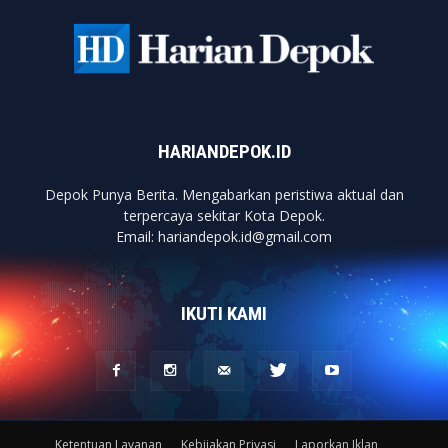
HARIANDEPOK.ID
Depok Punya Berita. Mengabarkan peristiwa aktual dan
terpercaya sekitar Kota Depok.
Email: hariandepok.id@gmail.com
IKUTI KAMI
Ketentuan Layanan
Kebijakan Privasi
Laporkan Iklan