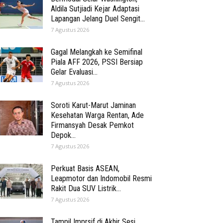
Aldila Sutjiadi Kejar Adaptasi
Lapangan Jelang Duel Sengit...
7 Agustus 2026
Gagal Melangkah ke Semifinal
Piala AFF 2026, PSSI Bersiap
Gelar Evaluasi...
7 Agustus 2026
Soroti Karut-Marut Jaminan
Kesehatan Warga Rentan, Ade
Firmansyah Desak Pemkot
Depok...
7 Agustus 2026
Perkuat Basis ASEAN,
Leapmotor dan Indomobil Resmi
Rakit Dua SUV Listrik...
7 Agustus 2026
Tampil Imprsif di Akhir Sesi,