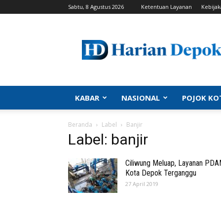
Sabtu, 8 Agustus 2026
Ketentuan Layanan
Kebijak
Harian
Depok
|
Berita
Depok,
Kabar
Depok,
KABAR
NASIONAL
POJOK KO
Politik
Depok,
Beranda
Label
Banjir
Info
Label: banjir
Depok,
Portal
Depok
Ciliwung Meluap, Layanan PD
Kota Depok Terganggu
27 April 2019